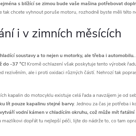
Zejména s blížící se zimou bude vaše mašina potřebovat doplnit
 tak chcete vyhnout poruše motoru, rozhodně byste měli této 
ní i v zimních měsících
hladící soustavy a to nejen u motorky, ale třeba i automobilu.
ž do -37 °C!
Kromě ochlazení však poskytuje tento výrobek řadu
ed rezivěním, ale i proti oxidaci různých částí. Nehrozí tak popr
ích kapalin do motocyklu existuje celá řada a navzájem je od se
u lít pouze kapalinu stejné barvy
. Jednou za čas je potřeba i 
 vytváří vodní kámen v chladícím okruhu, což může mít fatální
azlíkovi dopřát tu nejlepší péči, lijte do nádrže to, co tam opra