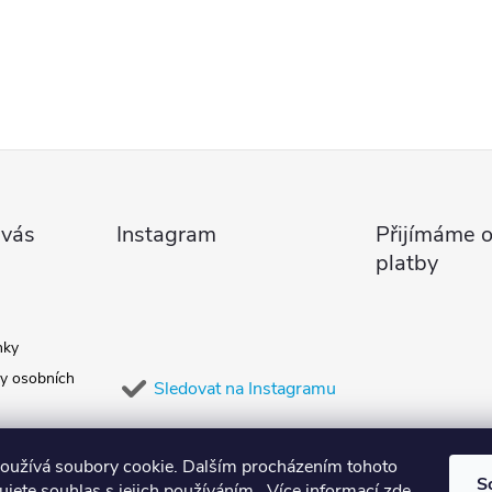
 vás
Instagram
Přijímáme o
platby
nky
y osobních
Sledovat na Instagramu
oužívá soubory cookie. Dalším procházením tohoto
S
jete souhlas s jejich používáním.. Více informací
zde
.