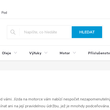
Podmínky ochrany osobních údajů
Blog
Vrácení zboží
HLEDAT
Oleje
Výfuky
Motor
Příslušenstv
řed vámi. Jízda na motorce vám nabízí nespočet nezapomenutelný
nat ani na její pravidelnou údržbu, jež je mnohdy podceňována.