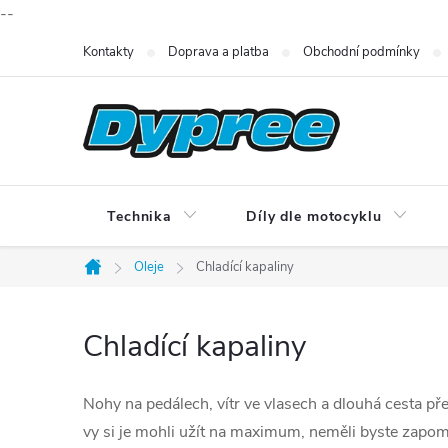
--
Přejít
Kontakty
Doprava a platba
Obchodní podmínky
na
obsah
Technika
Díly dle motocyklu
Oleje
Chladící kapaliny
Domů
Chladící kapaliny
Nohy na pedálech, vítr ve vlasech a dlouhá cesta p
vy si je mohli užít na maximum, neměli byste zapomí