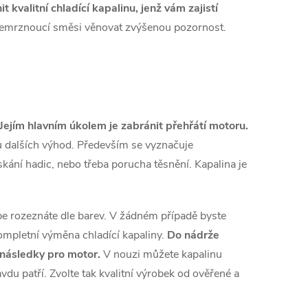
 kvalitní chladící kapalinu, jenž vám zajistí
nemrznoucí směsi věnovat zvýšenou pozornost.
 Jejím hlavním úkolem je zabránit přehřátí motoru.
 dalších výhod. Především se vyznačuje
askání hadic, nebo třeba porucha těsnění. Kapalina je
be rozeznáte dle barev. V žádném případě byste
kompletní výměna chladící kapaliny.
Do nádrže
 následky pro motor.
V nouzi můžete kapalinu
vdu patří. Zvolte tak kvalitní výrobek od ověřené a