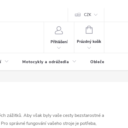
CZK
NÁKUPNÍ
KOŠÍK
Prázdný košík
Přihlášení
í
Motocykly a odrážedla
Oblečení a doplňk
ch zážitků. Aby však byly vaše cesty bezstarostné a
 Pro správné fungování vašeho stroje je potřeba,