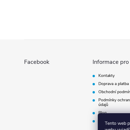
Z
á
Facebook
Informace pro
p
Kontakty
Doprava a platba
a
Obchodní podmí
t
Podmínky ochran
údajů
Blog
í
Vrácení zboží
Tento web p
webu vyjadřu