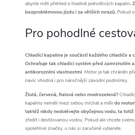
abyste měli přehled o hladině jednotlivých kapalin
. 
bezproblémovou jízdu i za větších mrazů.
Pokud se
Pro pohodlné cestová
Chladící kapalina je součástí každého chladiče a c
Ochraňuje tak chladící systém před zamrznutím a
antikorozními vlastnostmi
. Motor je tak chráněn př
navíc vhodná i pro náročnější závodní podmínky.
Žlutá, červená, fialová nebo modrozelená?
Chladíc
kapaliny neměli mezi sebou míchat a měli
do motork
taktéž nikdy nedolévejte obyčejnou vodu, ta totiž
zředit i destilovanou vodou. Pokud ale chcete svému m
spolehlivé značky, u nás si zaručeně vyberete.