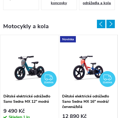
koncovky
odrážedla a kola
Motocykly a kola
Novinka
DARMA
ZDARMA
Z
ZDARMA
ZDARMA
Dětské elektrické odrážedlo
Dětské elektrické odrážedlo
Sano Sedna MX 12" modrá
Sano Sedna MX 16" modrá/
červená/bílá
9 490 Kč
12 890 Kč
Skladem
1 ks