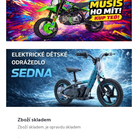
o
n
á
s
!
Zboží skladem
Zboží skladem, je opravdu skladem