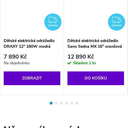
DARMA
ZDARMA
Z
ZDARMA
ZDARMA
Dětské elektrické odrážedlo
Dětské elektrické odrážedlo
DRAXY 12" 180W modrá
Sano Sedna MX 16" oranžová
7 890 Kč
12 890 Kč
Na objednávku
Skladem
1 ks
ZOBRAZIT
DO KOŠÍKU