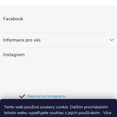
Z
Facebook
á
p
Informace pro vás
a
Instagram
t
í
Sledovat na Instagramu
Tento web používá soubory cookie. Dalším procházením
Přijímáme online platby
tohoto webu vyjadřujete souhlas s jejich používáním.. Více