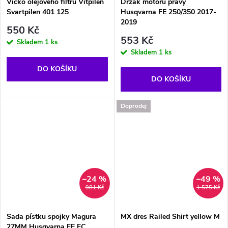
Víčko olejového filtru Vitpilen
Držák motoru pravý
Svartpilen 401 125
Husqvarna FE 250/350 2017-
2019
550 Kč
553 Kč
Skladem
1 ks
Skladem
1 ks
DO KOŠÍKU
DO KOŠÍKU
Doprodej
–24 %
–49 %
981 Kč
1 575 Kč
Sada pístku spojky Magura
MX dres Railed Shirt yellow M
27MM Husqvarna FE FC