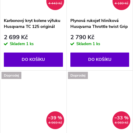
4 443 Kč
4 180 Kč
Karbonový kryt kolene výfuku
Plynová rukojeť hliníková
Husqvarna TC 125 originál
Husqvarna Throttle twist Grip
2 699 Kč
2 790 Kč
Skladem
1 ks
Skladem
1 ks
DO KOŠÍKU
DO KOŠÍKU
Doprodej
Doprodej
–39 %
–33 %
4 969 Kč
4 969 Kč