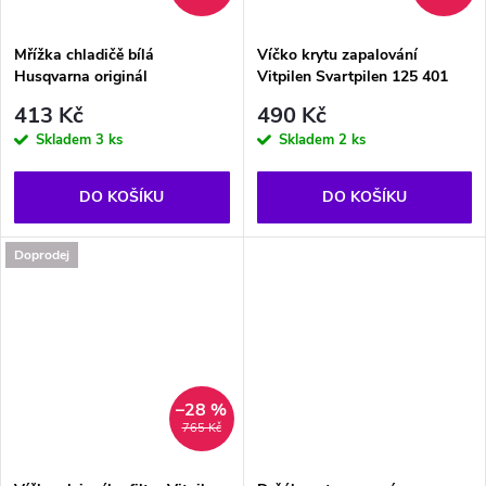
Mřížka chladičě bílá
Víčko krytu zapalování
Husqvarna originál
Vitpilen Svartpilen 125 401
413 Kč
490 Kč
Skladem
3 ks
Skladem
2 ks
DO KOŠÍKU
DO KOŠÍKU
Doprodej
–28 %
765 Kč