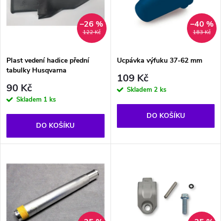
p
n
i
–26 %
–40 %
122 Kč
183 Kč
í
s
p
Plast vedení hadice přední
Ucpávka výfuku 37-62 mm
tabulky Husqvarna
p
109 Kč
r
90 Kč
Skladem
2 ks
r
Skladem
1 ks
o
DO KOŠÍKU
o
DO KOŠÍKU
d
d
u
u
k
k
t