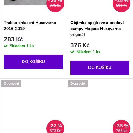
t
–25 %
–25 %
378 Kč
502 Kč
ů
ů
Trubka chlazení Husqvarna
Objímka spojkové a brzdové
2016-2019
pumpy Magura Husqvarna
originál
283 Kč
376 Kč
Skladem
1 ks
Skladem
1 ks
DO KOŠÍKU
DO KOŠÍKU
Doprodej
Doprodej
–27 %
–35 %
573 Kč
765 Kč