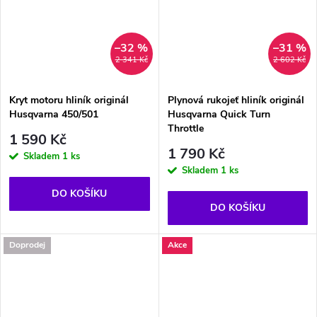
–32 %
–31 %
2 341 Kč
2 602 Kč
Kryt motoru hliník originál
Plynová rukojeť hliník originál
Husqvarna 450/501
Husqvarna Quick Turn
Throttle
1 590 Kč
1 790 Kč
Skladem
1 ks
Skladem
1 ks
DO KOŠÍKU
DO KOŠÍKU
Doprodej
Akce