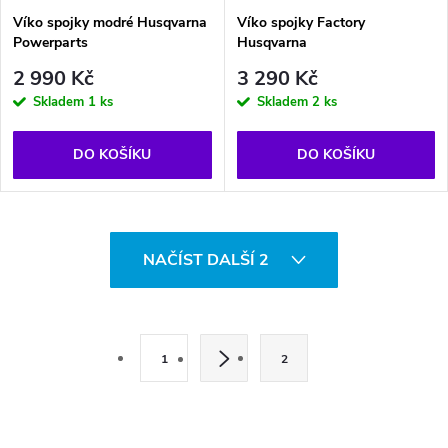
Víko spojky modré Husqvarna
Víko spojky Factory
Powerparts
Husqvarna
2 990 Kč
3 290 Kč
Skladem
1 ks
Skladem
2 ks
DO KOŠÍKU
DO KOŠÍKU
O
NAČÍST DALŠÍ 2
v
l
S
t
á
1
2
r
d
á
n