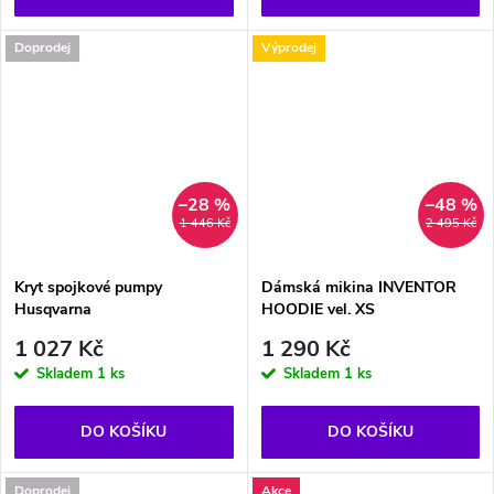
Doprodej
Výprodej
–28 %
–48 %
1 446 Kč
2 495 Kč
Kryt spojkové pumpy
Dámská mikina INVENTOR
Husqvarna
HOODIE vel. XS
1 027 Kč
1 290 Kč
Skladem
1 ks
Skladem
1 ks
DO KOŠÍKU
DO KOŠÍKU
Doprodej
Akce