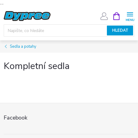
--
Přejít
NÁKUPNÍ
KOŠÍK
na
obsah
HLEDAT
Sedla a potahy
Kompletní sedla
Z
Facebook
á