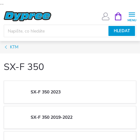
--
Přejít
NÁKUPNÍ
KOŠÍK
na
obsah
HLEDAT
KTM
SX-F 350
SX-F 350 2023
SX-F 350 2019-2022