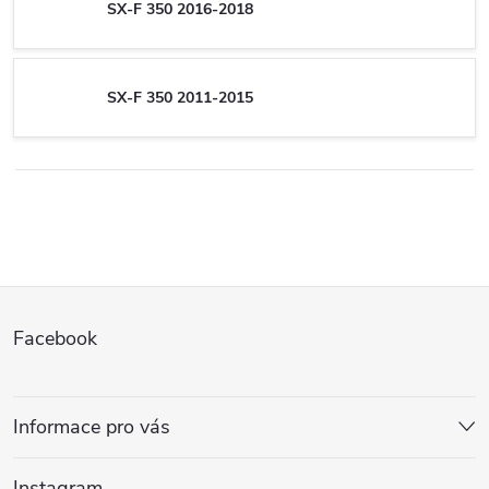
SX-F 350 2016-2018
SX-F 350 2011-2015
Z
Facebook
á
p
Informace pro vás
a
Instagram