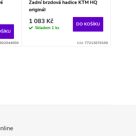
vé
Zadní brzdová hadice KTM HQ
originál
1 083 Kč
DO KOŠÍKU
Skladem
1 ks
OŠÍKU
002044000
Kód:
77213070100
nline