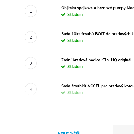
Objímka spojkové a brzdové pumpy Mag
Skladem
Sada 10ks šroubů BOLT do brzdových 
Skladem
Zadní brzdová hadice KTM HQ originál
Skladem
Sada šroubků ACCEL pro brzdový ko
Skladem
Ř
NEJLEVNĚJŠÍ