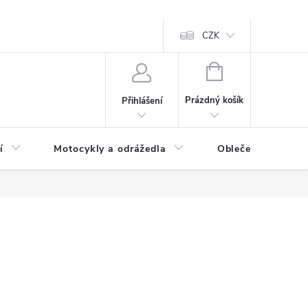
CZK
NÁKUPNÍ
KOŠÍK
Prázdný košík
Přihlášení
í
Motocykly a odrážedla
Oblečení a doplňk