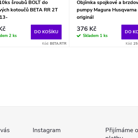
10ks šroubů BOLT do
Objímka spojkové a brzdo
vých kotoučů BETA RR 2T
pumpy Magura Husqvarna
13-
originál
Kč
376 Kč
DO KOŠÍKU
DO K
adem
2 ks
Skladem
1 ks
Kód:
BETA.RTR
Kód:
25
 vás
Instagram
Přijímáme o