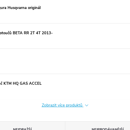
ura Husqvarna originál
kotoučů BETA RR 2T 4T 2013-
touč KTM HQ GAS ACCEL
Zobrazit více produktů
NEJDRAŽŠÍ
NEJPRODÁVANĚJŠÍ