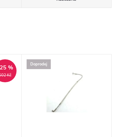
Doprodej
–25 %
502 Kč