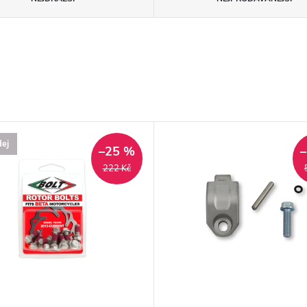
ej
–25 %
222 Kč