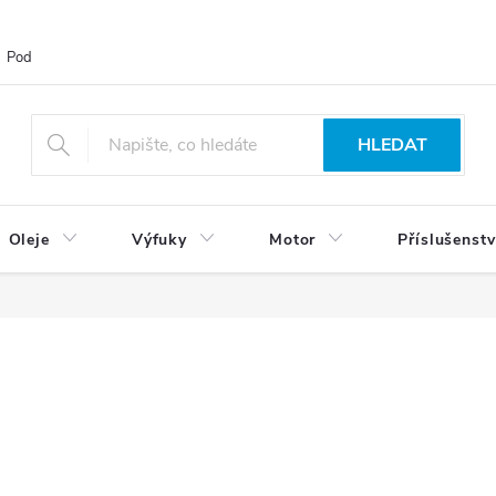
Podmínky ochrany osobních údajů
Blog
Vrácení zboží
HLEDAT
Oleje
Výfuky
Motor
Příslušenstv