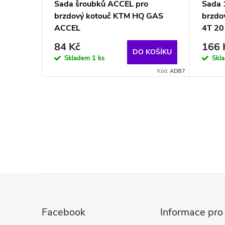
p
Sada šroubků ACCEL pro
Sada 
u
brzdový kotouč KTM HQ GAS
brzdo
r
ACCEL
4T 20
k
o
84 Kč
166 
DO KOŠÍKU
Skladem
1 ks
Skl
t
d
Kód:
ADB7
ů
u
O
k
v
t
l
ů
á
Z
d
á
a
Facebook
Informace pro