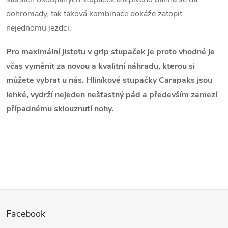
í
dohromady, tak taková kombinace dokáže zatopit
p
nejednomu jezdci.
r
Pro maximální jistotu v grip stupaček je proto vhodné je
v
včas vyměnit za novou a kvalitní náhradu, kterou si
k
můžete vybrat u nás. Hliníkové stupačky Carapaks jsou
lehké, vydrží nejeden nešťastný pád a především zamezí
y
případnému sklouznutí nohy.
v
ý
p
i
Z
s
Facebook
á
u