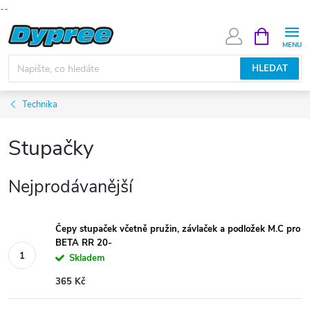
--
Přejít
NÁKUPNÍ
KOŠÍK
na
obsah
HLEDAT
Technika
Stupačky
Nejprodávanější
Čepy stupaček včetně pružin, závlaček a podložek M.C pro
BETA RR 20-
Skladem
365 Kč