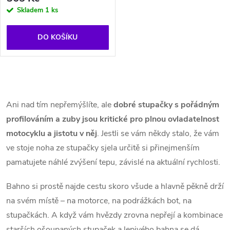
r
Skladem
1 ks
o
o
d
DO KOŠÍKU
d
u
u
O
k
k
v
Ani nad tím nepřemýšlíte, ale
dobré stupačky s pořádným
t
profilováním a zuby jsou kritické pro plnou ovladatelnost
l
t
motocyklu a jistotu v něj
. Jestli se vám někdy stalo, že vám
ů
á
ve stoje noha ze stupačky sjela určitě si přinejmenším
ů
pamatujete náhlé zvýšení tepu, závislé na aktuální rychlosti.
d
a
Bahno si prostě najde cestu skoro všude a hlavně pěkně drží
na svém místě – na motorce, na podrážkách bot, na
c
stupačkách. A když vám hvězdy zrovna nepřejí a kombinace
starších ošoupaných stupaček a lepivého bahna se dá