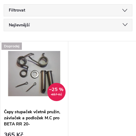
Filtrovat
Ř
Nejlevnější
a
Nejdražší
V
Doprodej
Nejprodávanější
z
ý
Abecedně
e
p
n
i
–25 %
487 Kč
í
s
p
Čepy stupaček včetně pružin,
závlaček a podložek M.C pro
p
BETA RR 20-
r
365 Kč