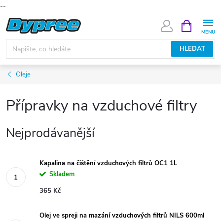
--
Přejít
NÁKUPNÍ
KOŠÍK
na
obsah
HLEDAT
Oleje
Přípravky na vzduchové filtry
Nejprodávanější
Kapalina na čištění vzduchových filtrů OC1 1L
Skladem
365 Kč
Olej ve spreji na mazání vzduchových filtrů NILS 600ml