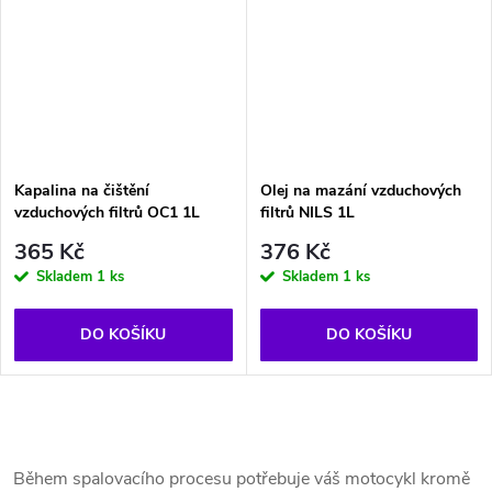
Kapalina na čištění
Olej na mazání vzduchových
vzduchových filtrů OC1 1L
filtrů NILS 1L
365 Kč
376 Kč
Skladem
1 ks
Skladem
1 ks
DO KOŠÍKU
DO KOŠÍKU
O
v
Během spalovacího procesu potřebuje váš motocykl kromě