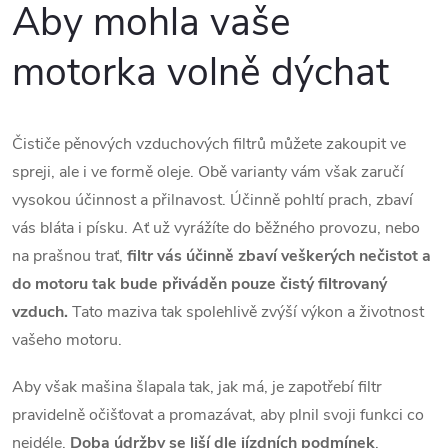
Aby mohla vaše
v
ý
motorka volně dýchat
p
i
Čističe pěnových vzduchových filtrů můžete zakoupit ve
spreji, ale i ve formě oleje. Obě varianty vám však zaručí
s
vysokou účinnost a přilnavost. Účinně pohltí prach, zbaví
u
vás bláta i písku. Ať už vyrážíte do běžného provozu, nebo
na prašnou trať,
filtr vás účinně zbaví veškerých nečistot a
do motoru tak bude přiváděn pouze čistý filtrovaný
vzduch.
Tato maziva tak spolehlivě zvýší výkon a životnost
vašeho motoru.
Aby však mašina šlapala tak, jak má, je zapotřebí filtr
pravidelně očišťovat a promazávat, aby plnil svoji funkci co
nejdéle.
Doba údržby se liší dle jízdních podmínek
,