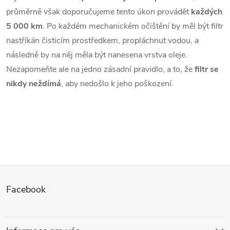
průměrně však doporučujeme tento úkon provádět
každých
5 000 km
. Po každém mechanickém očištění by měl být filtr
nastříkán čisticím prostředkem, propláchnut vodou, a
následně by na něj měla být nanesena vrstva oleje.
Nezapomeňte ale na jedno zásadní pravidlo, a to, že
filtr se
nikdy neždímá
, aby nedošlo k jeho poškození.
Z
Facebook
á
p