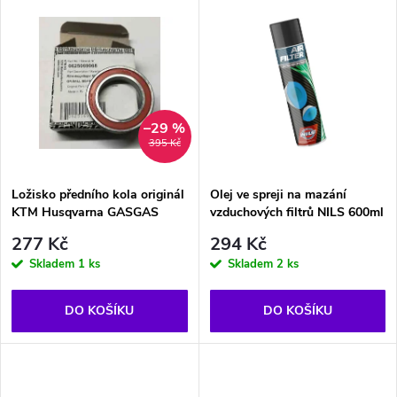
u
u
k
k
t
t
–29 %
ů
395 Kč
ů
Ložisko předního kola originál
Olej ve spreji na mazání
KTM Husqvarna GASGAS
vzduchových filtrů NILS 600ml
277 Kč
294 Kč
Skladem
1 ks
Skladem
2 ks
DO KOŠÍKU
DO KOŠÍKU