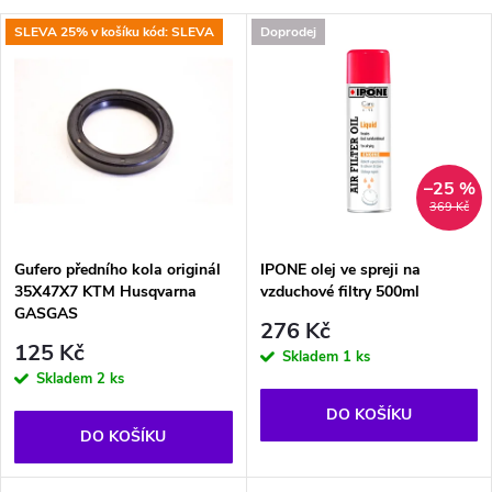
a
V
SLEVA 25% v košíku kód: SLEVA
Doprodej
Nejprodávanější
z
ý
Abecedně
e
p
n
i
–25 %
369 Kč
í
s
p
Gufero předního kola originál
IPONE olej ve spreji na
35X47X7 KTM Husqvarna
vzduchové filtry 500ml
p
GASGAS
r
276 Kč
125 Kč
r
Skladem
1 ks
Skladem
2 ks
o
o
DO KOŠÍKU
d
DO KOŠÍKU
d