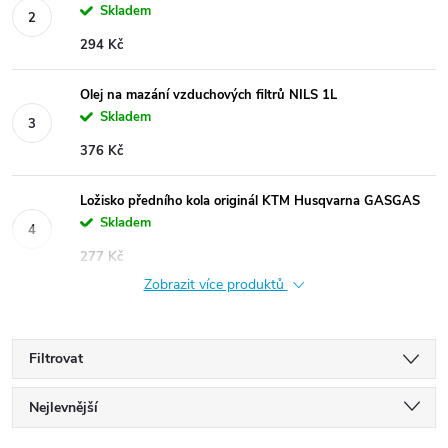
Skladem
294 Kč
Olej na mazání vzduchových filtrů NILS 1L
Skladem
376 Kč
Ložisko předního kola originál KTM Husqvarna GASGAS
Skladem
277 Kč
Zobrazit více produktů
Filtrovat
Ř
Nejlevnější
Nejdražší