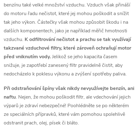
benzínu také velké množství vzduchu. Vzduch však přináší
l
do motoru řadu nečistot, které jej mohou poškodit a snížit
á
tak jeho výkon. Částečky však mohou způsobit škodu i na
dalších komponentech, jako je například měřič hmotnosti
d
vzduchu.
K odfiltrování nečistot a prachu se tak využívají
a
takzvané vzduchové filtry, které zároveň ochraňují motor
c
před vniknutím vody.
Jelikož se jeho kapacita časem
snižuje, je zapotřebí zanesený filtr pravidelně čistit, aby
í
nedocházelo k poklesu výkonu a zvýšení spotřeby paliva.
p
Při odstraňování špíny však nikdy nevyužívejte benzín, ani
r
naftu
. Nejen, že mohou poškodit filtr, ale vdechování jejich
v
výparů je zdraví nebezpečné! Poohlédněte se po některém
ze speciálních přípravků, které vám pomohou spolehlivě
k
odstranit prach, olej, písek či bláto.
y