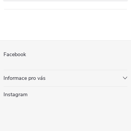
Z
Facebook
á
p
Informace pro vás
a
Instagram
t
í