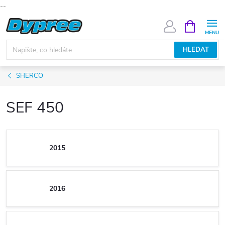
--
Přejít
NÁKUPNÍ
KOŠÍK
na
obsah
HLEDAT
SHERCO
SEF 450
2015
2016