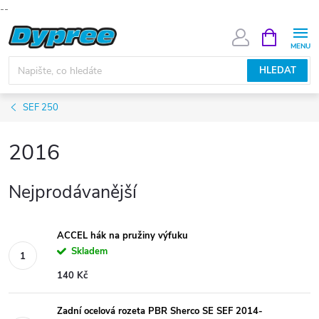
--
Přejít
NÁKUPNÍ
KOŠÍK
na
obsah
HLEDAT
SEF 250
2016
Nejprodávanější
ACCEL hák na pružiny výfuku
Skladem
140 Kč
Zadní ocelová rozeta PBR Sherco SE SEF 2014-