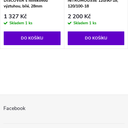
DISCOVER s hliníkovou
NITROMOUSSE 120/90-18,
výztuhou, bílé, 28mm
120/100-18
1 327 Kč
2 200 Kč
Skladem
1 ks
Skladem
1 ks
DO KOŠÍKU
DO KOŠÍKU
O
v
l
Z
á
Facebook
d
á
a