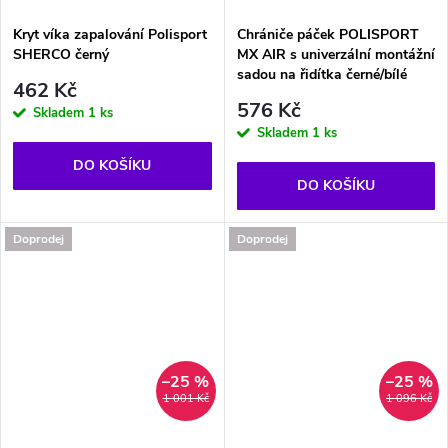
Kryt víka zapalování Polisport
Chrániče páček POLISPORT
SHERCO černý
MX AIR s univerzální montážní
sadou na řidítka černé/bílé
462 Kč
576 Kč
Skladem
1 ks
Skladem
1 ks
DO KOŠÍKU
DO KOŠÍKU
Doprodej
Doprodej
–25 %
–25 %
1 001 Kč
1 096 Kč