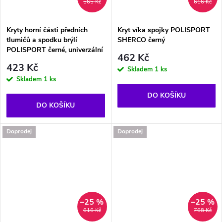
565 Kč
616 Kč
Kryty horní části předních
Kryt víka spojky POLISPORT
tlumičů a spodku brýlí
SHERCO černý
POLISPORT černé, univerzální
462 Kč
423 Kč
Skladem
1 ks
Skladem
1 ks
DO KOŠÍKU
DO KOŠÍKU
Doprodej
Doprodej
–25 %
–25 %
616 Kč
768 Kč