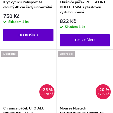
Kryt výfuku Polisport 4T
Chrániče páček POLISPORT
dlouhý 40 cm šedý univerzální
BULLIT FWA s plastovou
výztuhou černé
750 Kč
822 Kč
Skladem
1 ks
Skladem
1 ks
DO KOŠÍKU
DO KOŠÍKU
Doprodej
Doprodej
–25 %
–20 %
1 770 Kč
2 750 Kč
Chrániče páček UFO ALU
Mousse Nuetech