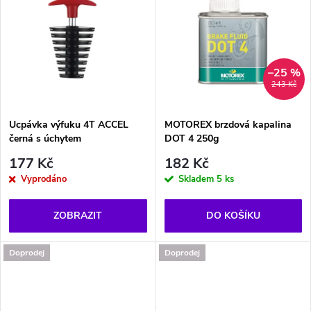
u
u
k
k
t
–25 %
t
243 Kč
ů
ů
Ucpávka výfuku 4T ACCEL
MOTOREX brzdová kapalina
černá s úchytem
DOT 4 250g
177 Kč
182 Kč
Vyprodáno
Skladem
5 ks
ZOBRAZIT
DO KOŠÍKU
Doprodej
Doprodej