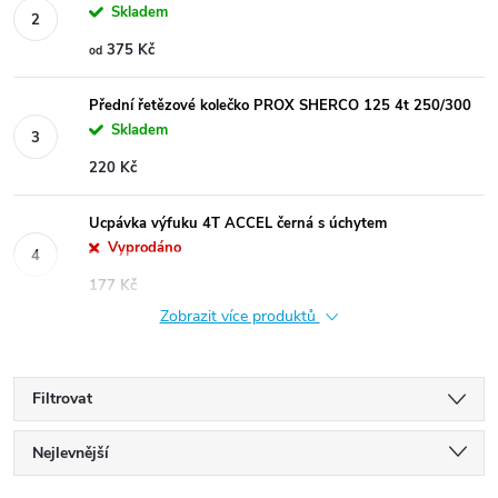
Skladem
375 Kč
od
Přední řetězové kolečko PROX SHERCO 125 4t 250/300
Skladem
220 Kč
Ucpávka výfuku 4T ACCEL černá s úchytem
Vyprodáno
177 Kč
Zobrazit více produktů
Filtrovat
Ř
Nejlevnější
Nejdražší