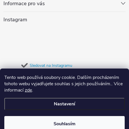
p
Informace pro vás
c
a
í
Instagram
t
p
r
í
v
k
Sledovat na Instagramu
y
Tento web používá soubory cookie. Dalším procházením
Přijímáme online platby
tohoto webu vyjadřujete souhlas s jejich používáním.. Více
v
informací
zde
.
ý
Nastavení
p
Copyright 2026
Dypree
. Všechna práva vyhrazena.
i
Souhlasím
Vytvořil Shoptet