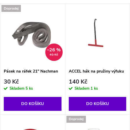
a
V
Doprodej
Nejprodávanější
z
ý
Abecedně
e
p
n
i
–26 %
41 Kč
í
s
p
Pásek na ráfek 21" Nachman
ACCEL hák na pružiny výfuku
p
30 Kč
140 Kč
r
Skladem
5 ks
Skladem
1 ks
r
o
DO KOŠÍKU
DO KOŠÍKU
o
d
Doprodej
d