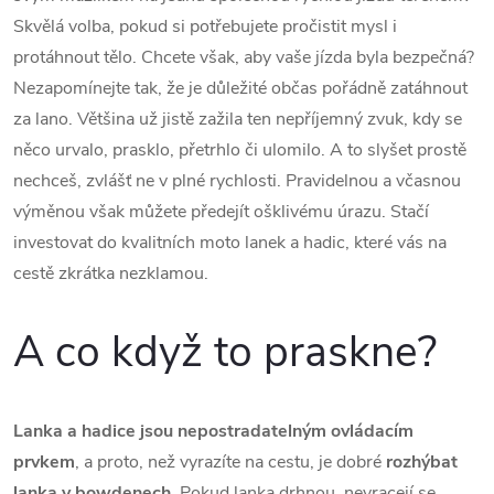
l
Skvělá volba, pokud si potřebujete pročistit mysl i
á
protáhnout tělo. Chcete však, aby vaše jízda byla bezpečná?
Nezapomínejte tak, že je důležité občas pořádně zatáhnout
d
za lano. Většina už jistě zažila ten nepříjemný zvuk, kdy se
a
něco urvalo, prasklo, přetrhlo či ulomilo. A to slyšet prostě
c
nechceš, zvlášť ne v plné rychlosti. Pravidelnou a včasnou
výměnou však můžete předejít ošklivému úrazu. Stačí
í
investovat do kvalitních moto lanek a hadic, které vás na
p
cestě zkrátka nezklamou.
r
A co když to praskne?
v
k
Lanka a hadice jsou nepostradatelným ovládacím
y
prvkem
, a proto, než vyrazíte na cestu, je dobré
rozhýbat
lanka v bowdenech
. Pokud lanka drhnou, nevracejí se,