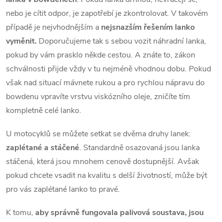
v
nebo je cítit odpor, je zapotřebí je zkontrolovat. V takovém
ý
případě je nejvhodnějším a
nejsnazším řešením lanko
p
vyměnit.
Doporučujeme tak s sebou vozit náhradní lanka,
pokud by vám prasklo někde cestou. A znáte to, zákon
i
schválnosti přijde vždy v tu nejméně vhodnou dobu. Pokud
s
však nad situací mávnete rukou a pro rychlou nápravu do
bowdenu vpravíte vrstvu viskózního oleje, zničíte tím
u
kompletně celé lanko.
U motocyklů se můžete setkat se dvěma druhy lanek:
zaplétané a stáčené
. Standardně osazovaná jsou lanka
stáčená, která jsou mnohem cenově dostupnější. Avšak
pokud chcete vsadit na kvalitu s delší životností, může být
pro vás zaplétané lanko to pravé.
K tomu,
aby správně fungovala palivová soustava, jsou