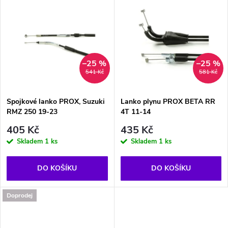
u
u
k
k
t
t
–25 %
–25 %
541 Kč
581 Kč
ů
ů
Spojkové lanko PROX, Suzuki
Lanko plynu PROX BETA RR
RMZ 250 19-23
4T 11-14
405 Kč
435 Kč
Skladem
1 ks
Skladem
1 ks
DO KOŠÍKU
DO KOŠÍKU
Doprodej