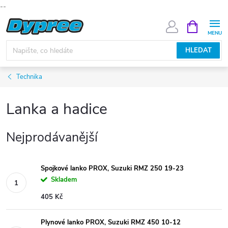
--
Přejít
NÁKUPNÍ
KOŠÍK
na
obsah
HLEDAT
Technika
Lanka a hadice
Nejprodávanější
Spojkové lanko PROX, Suzuki RMZ 250 19-23
Skladem
405 Kč
Plynové lanko PROX, Suzuki RMZ 450 10-12