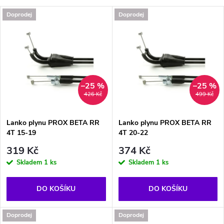
a
V
Doprodej
Doprodej
Nejprodávanější
z
ý
Abecedně
e
p
n
i
–25 %
–25 %
426 Kč
499 Kč
í
s
p
Lanko plynu PROX BETA RR
Lanko plynu PROX BETA RR
4T 15-19
4T 20-22
p
r
319 Kč
374 Kč
r
Skladem
1 ks
Skladem
1 ks
o
o
DO KOŠÍKU
DO KOŠÍKU
d
d
Doprodej
Doprodej