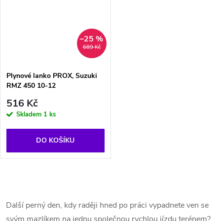
–25 %
689 Kč
Plynové lanko PROX, Suzuki
RMZ 450 10-12
516 Kč
Skladem
1 ks
DO KOŠÍKU
O
v
Další perný den, kdy raději hned po práci vypadnete ven se
svým mazlíkem na jednu společnou rychlou jízdu terénem?