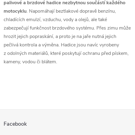
palivové a brzdové hadice nezbytnou součástí každého
motocyklu
. Napomáhají beztlakové dopravě benzínu,
chladících emulzí, vzduchu, vody a olejů, ale také
zabezpečují funkčnost brzdového systému. Přes zimu může
hrozit jejich popraskání, a proto je na jaře nutná jejich
pečlivá kontrola a výměna. Hadice jsou navíc vyrobeny
z odolných materiálů, které poskytují ochranu před pískem,
kameny, vodou či blátem.
Z
Facebook
á