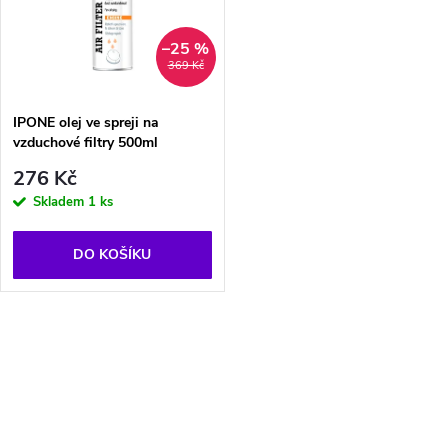
p
n
i
–25 %
369 Kč
í
s
p
IPONE olej ve spreji na
vzduchové filtry 500ml
p
r
276 Kč
r
Skladem
1 ks
o
o
DO KOŠÍKU
d
d
u
O
u
k
v
k
l
t