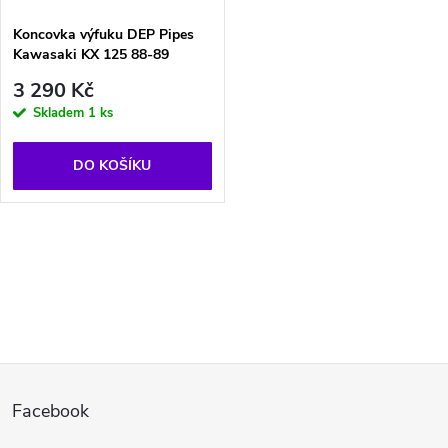
Koncovka výfuku DEP Pipes
Kawasaki KX 125 88-89
3 290 Kč
Skladem
1 ks
DO KOŠÍKU
O
v
l
Z
á
Facebook
d
á