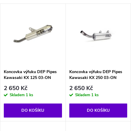
a
V
Nejprodávanější
z
ý
Abecedně
e
p
n
i
í
s
p
Koncovka výfuku DEP Pipes
Koncovka výfuku DEP Pipes
Kawasaki KX 125 03-ON
Kawasaki KX 250 03-ON
p
r
2 650 Kč
2 650 Kč
r
Skladem
1 ks
Skladem
1 ks
o
o
DO KOŠÍKU
DO KOŠÍKU
d
d