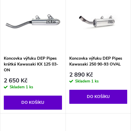
u
u
k
k
t
t
ů
ů
Koncovka výfuku DEP Pipes
Koncovka výfuku DEP Pipes
krátká Kawasaki KX 125 03-
Kawasaki 250 90-93 OVAL
ON
2 890 Kč
2 650 Kč
Skladem
1 ks
Skladem
1 ks
DO KOŠÍKU
DO KOŠÍKU