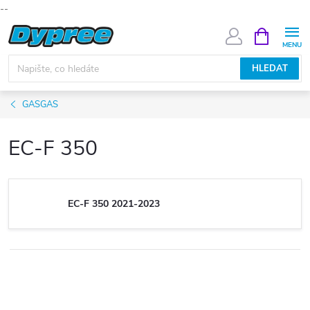
--
Přejít
NÁKUPNÍ
KOŠÍK
na
obsah
HLEDAT
GASGAS
EC-F 350
EC-F 350 2021-2023