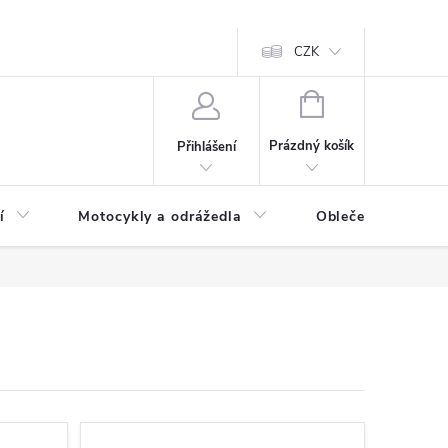
CZK
NÁKUPNÍ
KOŠÍK
Prázdný košík
Přihlášení
í
Motocykly a odrážedla
Oblečení a doplňk