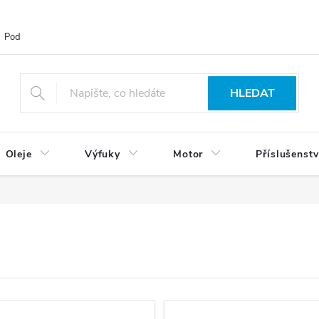
Podmínky ochrany osobních údajů
Blog
Vrácení zboží
HLEDAT
Oleje
Výfuky
Motor
Příslušenstv