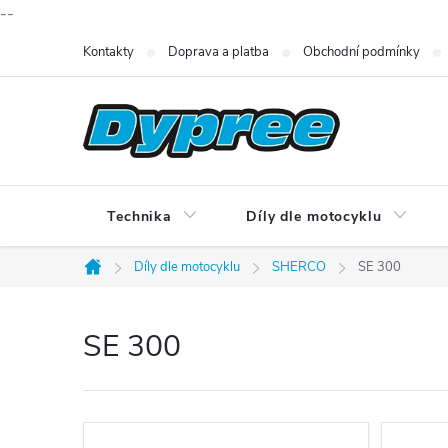
--
Přejít
Kontakty
Doprava a platba
Obchodní podmínky
na
obsah
Technika
Díly dle motocyklu
Díly dle motocyklu
SHERCO
SE 300
Domů
SE 300