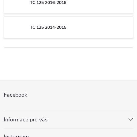
TC 125 2016-2018
TC 125 2014-2015
Z
Facebook
á
p
Informace pro vás
a
Instagram