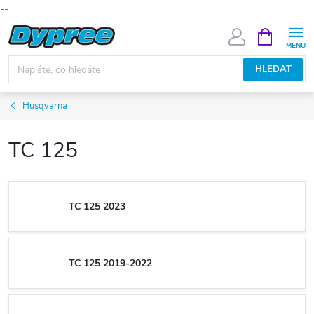
--
Přejít
NÁKUPNÍ
KOŠÍK
na
obsah
HLEDAT
Husqvarna
TC 125
TC 125 2023
TC 125 2019-2022