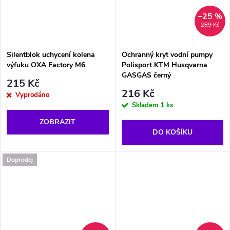
–25 %
289 Kč
Silentblok uchycení kolena
Ochranný kryt vodní pumpy
výfuku OXA Factory M6
Polisport KTM Husqvarna
GASGAS černý
215 Kč
216 Kč
Vyprodáno
Skladem
1 ks
ZOBRAZIT
DO KOŠÍKU
Doprodej