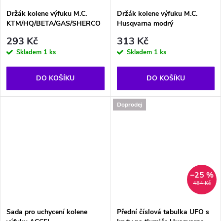
Držák kolene výfuku M.C.
Držák kolene výfuku M.C.
KTM/HQ/BETA/GAS/SHERCO
Husqvarna modrý
293 Kč
313 Kč
Skladem
1 ks
Skladem
1 ks
DO KOŠÍKU
DO KOŠÍKU
Doprodej
–25 %
484 Kč
Sada pro uchycení kolene
Přední číslová tabulka UFO s