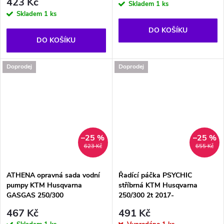
423 Kč
Skladem
1 ks
Skladem
1 ks
DO KOŠÍKU
DO KOŠÍKU
Doprodej
Doprodej
–25 %
–25 %
623 Kč
655 Kč
ATHENA opravná sada vodní
Řadící páčka PSYCHIC
pumpy KTM Husqvarna
stříbrná KTM Husqvarna
GASGAS 250/300
250/300 2t 2017-
467 Kč
491 Kč