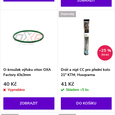
o
ZOBRAZIT
d
d
Doprodej
u
u
k
k
t
t
–25 %
55 Kč
ů
ů
O-kroužek výfuku viton OXA
Drát a nipl CC pro přední kolo
Factory 43x3mm
21'' KTM, Husqvarna
40 Kč
41 Kč
Vyprodáno
Skladem
>5 ks
ZOBRAZIT
DO KOŠÍKU