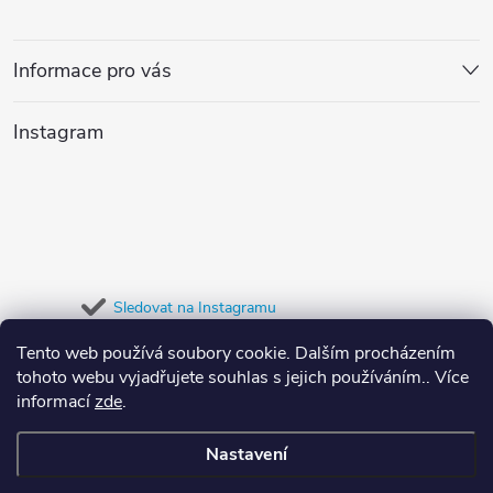
á
n
r
í
p
v
Informace pro vás
a
k
Instagram
y
t
v
í
ý
p
Sledovat na Instagramu
i
Tento web používá soubory cookie. Dalším procházením
Přijímáme online platby
s
tohoto webu vyjadřujete souhlas s jejich používáním.. Více
informací
zde
.
u
Nastavení