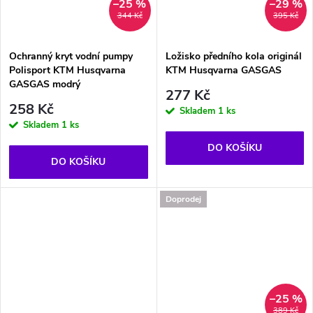
–25 %
–29 %
344 Kč
395 Kč
Ochranný kryt vodní pumpy
Ložisko předního kola originál
Polisport KTM Husqvarna
KTM Husqvarna GASGAS
GASGAS modrý
277 Kč
258 Kč
Skladem
1 ks
Skladem
1 ks
DO KOŠÍKU
DO KOŠÍKU
Doprodej
–25 %
389 Kč