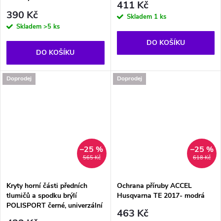
411 Kč
390 Kč
Skladem
1 ks
Skladem
>5 ks
DO KOŠÍKU
DO KOŠÍKU
Doprodej
Doprodej
–25 %
–25 %
565 Kč
618 Kč
Kryty horní části předních
Ochrana příruby ACCEL
tlumičů a spodku brýlí
Husqvarna TE 2017- modrá
POLISPORT černé, univerzální
463 Kč