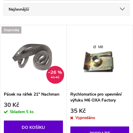
Ř
Nejlevnější
a
Nejdražší
V
Doprodej
Nejprodávanější
z
ý
Abecedně
e
p
n
i
–26 %
41 Kč
í
s
p
Pásek na ráfek 21" Nachman
Rychlomatice pro upevnění
výfuku M6 OXA Factory
p
30 Kč
r
35 Kč
Skladem
5 ks
r
Vyprodáno
o
DO KOŠÍKU