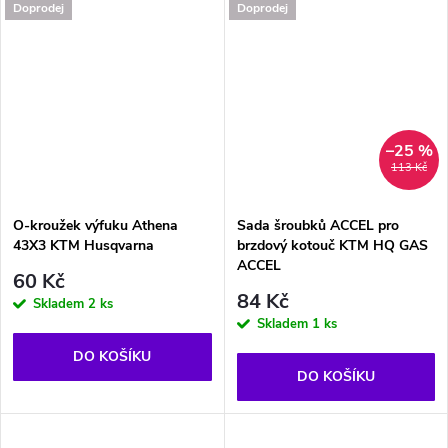
Doprodej
Doprodej
–25 %
113 Kč
O-kroužek výfuku Athena
Sada šroubků ACCEL pro
43X3 KTM Husqvarna
brzdový kotouč KTM HQ GAS
ACCEL
60 Kč
84 Kč
Skladem
2 ks
Skladem
1 ks
DO KOŠÍKU
DO KOŠÍKU