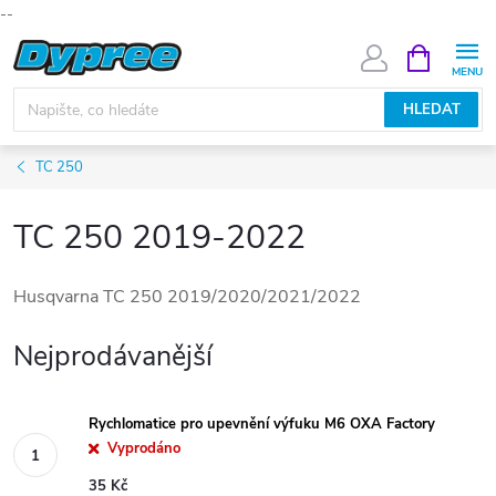
--
Přejít
NÁKUPNÍ
KOŠÍK
na
obsah
HLEDAT
TC 250
TC 250 2019-2022
Husqvarna TC 250 2019/2020/2021/2022
Nejprodávanější
Rychlomatice pro upevnění výfuku M6 OXA Factory
Vyprodáno
35 Kč