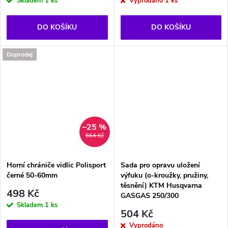
Skladem
1 ks
Vyprodáno
1 ks
DO KOŠÍKU
DO KOŠÍKU
Doprodej
–25 %
664 Kč
Horní chrániče vidlic Polisport
Sada pro opravu uložení
černé 50-60mm
výfuku (o-kroužky, pružiny,
těsnění) KTM Husqvarna
498 Kč
GASGAS 250/300
Skladem
1 ks
504 Kč
Vyprodáno