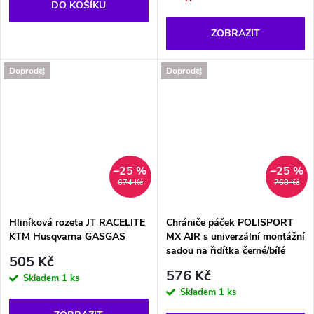
DO KOŠÍKU
ZOBRAZIT
Doprodej
Doprodej
–25 %
–25 %
674 Kč
768 Kč
Hliníková rozeta JT RACELITE
Chrániče páček POLISPORT
KTM Husqvarna GASGAS
MX AIR s univerzální montážní
sadou na řidítka černé/bílé
505 Kč
576 Kč
Skladem
1 ks
Skladem
1 ks