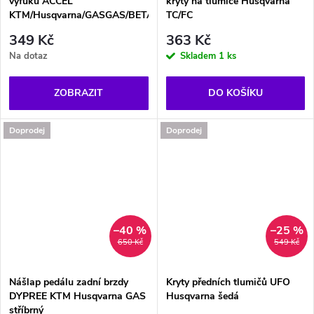
výfuku ACCEL
kryty na tlumiče Husqvarna
KTM/Husqvarna/GASGAS/BETA
TC/FC
349 Kč
363 Kč
Na dotaz
Skladem
1 ks
ZOBRAZIT
DO KOŠÍKU
Doprodej
Doprodej
–40 %
–25 %
650 Kč
549 Kč
Nášlap pedálu zadní brzdy
Kryty předních tlumičů UFO
DYPREE KTM Husqvarna GAS
Husqvarna šedá
stříbrný