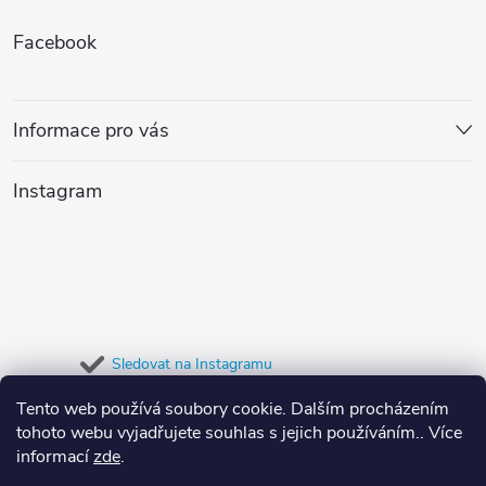
Z
Facebook
á
p
Informace pro vás
a
Instagram
t
í
Sledovat na Instagramu
Tento web používá soubory cookie. Dalším procházením
Přijímáme online platby
tohoto webu vyjadřujete souhlas s jejich používáním.. Více
informací
zde
.