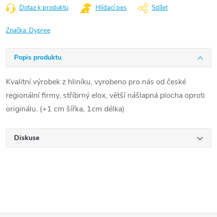
Dotaz k produktu
Hlídací pes
Sdílet
Značka:
Dypree
Popis produktu
Kvalitní výrobek z hliníku, vyrobeno pro nás od české
regionální firmy, stříbrný elox, větší nášlapná plocha oproti
originálu. (+1 cm šířka, 1cm délka)
Diskuse