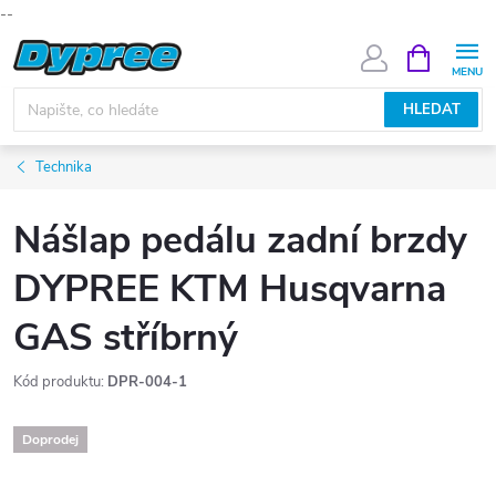
--
Přejít
NÁKUPNÍ
KOŠÍK
na
obsah
HLEDAT
Technika
Nášlap pedálu zadní brzdy
DYPREE KTM Husqvarna
GAS stříbrný
Kód produktu:
DPR-004-1
Doprodej