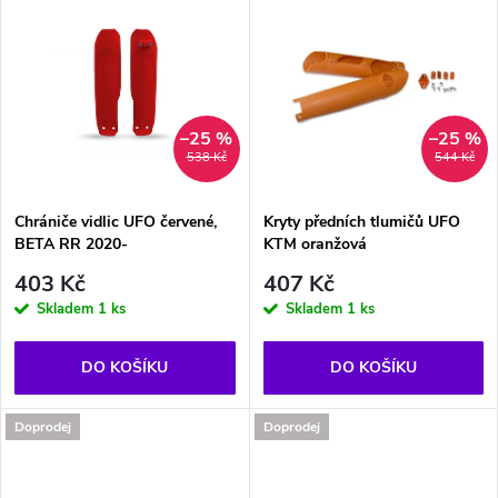
u
u
k
k
t
t
–25 %
–25 %
538 Kč
544 Kč
ů
ů
Chrániče vidlic UFO červené,
Kryty předních tlumičů UFO
BETA RR 2020-
KTM oranžová
403 Kč
407 Kč
Skladem
1 ks
Skladem
1 ks
DO KOŠÍKU
DO KOŠÍKU
Doprodej
Doprodej