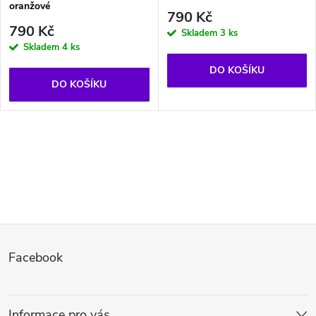
oranžové
790 Kč
790 Kč
Skladem
3 ks
Skladem
4 ks
DO KOŠÍKU
DO KOŠÍKU
O
v
l
Z
á
Facebook
d
á
a
p
Informace pro vás