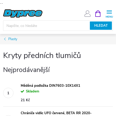
--
Přejít
NÁKUPNÍ
KOŠÍK
na
obsah
HLEDAT
Plasty
Kryty předních tlumičů
Nejprodávanější
Měděná podložka DIN7603-10X14X1
Skladem
21 Kč
Chrániče vidlic UFO červené, BETA RR 2020-