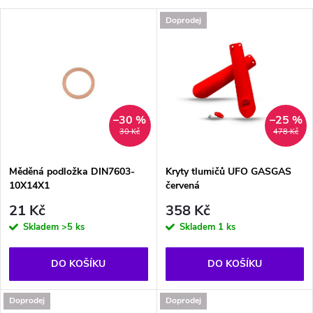
a
V
Doprodej
Nejprodávanější
z
ý
Abecedně
e
p
n
i
–30 %
–25 %
30 Kč
478 Kč
í
s
p
Měděná podložka DIN7603-
Kryty tlumičů UFO GASGAS
10X14X1
červená
p
r
21 Kč
358 Kč
r
Skladem
>5 ks
Skladem
1 ks
o
o
DO KOŠÍKU
DO KOŠÍKU
d
d
Doprodej
Doprodej