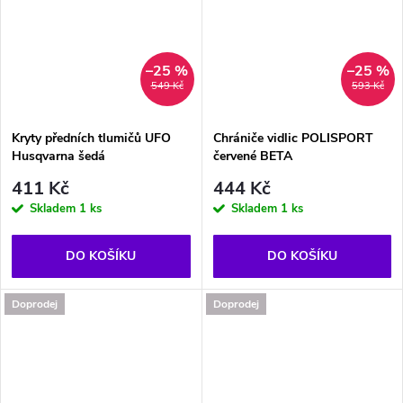
–25 %
–25 %
549 Kč
593 Kč
Kryty předních tlumičů UFO
Chrániče vidlic POLISPORT
Husqvarna šedá
červené BETA
411 Kč
444 Kč
Skladem
1 ks
Skladem
1 ks
DO KOŠÍKU
DO KOŠÍKU
Doprodej
Doprodej