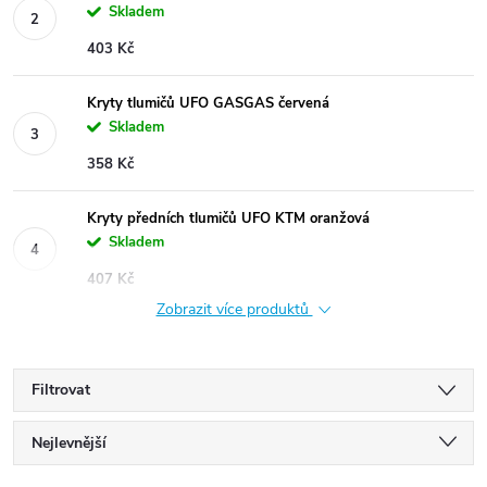
Skladem
403 Kč
Kryty tlumičů UFO GASGAS červená
Skladem
358 Kč
Kryty předních tlumičů UFO KTM oranžová
Skladem
407 Kč
Zobrazit více produktů
Filtrovat
Ř
Nejlevnější
Nejdražší