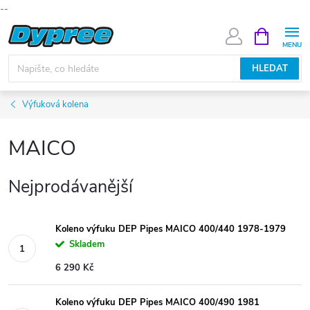
--
Přejít
NÁKUPNÍ
KOŠÍK
na
obsah
HLEDAT
Výfuková kolena
MAICO
Nejprodávanější
Koleno výfuku DEP Pipes MAICO 400/440 1978-1979
Skladem
6 290 Kč
Koleno výfuku DEP Pipes MAICO 400/490 1981