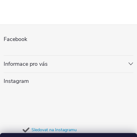
v
l
Z
á
Facebook
d
á
a
p
Informace pro vás
c
a
í
Instagram
t
p
r
í
v
k
Sledovat na Instagramu