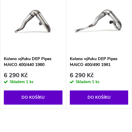
u
u
k
k
t
t
ů
ů
Koleno výfuku DEP Pipes
Koleno výfuku DEP Pipes
MAICO 400/440 1980
MAICO 400/490 1981
6 290 Kč
6 290 Kč
Skladem
1 ks
Skladem
1 ks
DO KOŠÍKU
DO KOŠÍKU
O