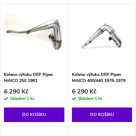
a
V
Nejprodávanější
z
ý
Abecedně
e
p
n
i
í
s
p
Koleno výfuku DEP Pipes
Koleno výfuku DEP Pipes
MAICO 250 1981
MAICO 400/440 1978-1979
p
r
6 290 Kč
6 290 Kč
r
Skladem
1 ks
Skladem
1 ks
o
o
DO KOŠÍKU
DO KOŠÍKU
d
d