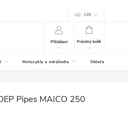
CZK
NÁKUPNÍ
KOŠÍK
Prázdný košík
Přihlášení
í
Motocykly a odrážedla
Oblečení a doplňk
 DEP Pipes MAICO 250