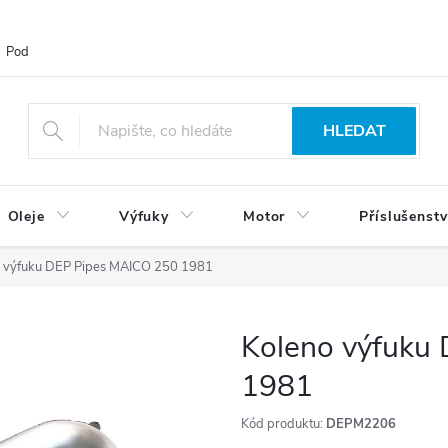
Podmínky ochrany osobních údajů
Blog
Vrácení zboží
HLEDAT
Oleje
Výfuky
Motor
Příslušenstv
o výfuku DEP Pipes MAICO 250 1981
Koleno výfuku
1981
Kód produktu:
DEPM2206