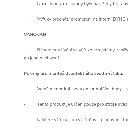
-
Naše dvoutaktní svody byly navrženy tak, aby
-
Výfuky prochází proměření na interní DYNO a 
VAROVÁNÍ
-
Během používání se výfukové systémy zahříva
po jeho ochlazení.
Pokyny pro montáž dvoutaktního svodu výfuku:
-
Volně namontujte výfuk na montážní body – 
-
Tento produkt je určen pouze pro stroje uved
-
Některé výfuky jsou vyráběny s plochými ploc