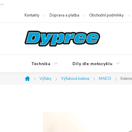
--
Přejít
Kontakty
Doprava a platba
Obchodní podmínky
na
obsah
Technika
Díly dle motocyklu
Výfuky
Výfuková kolena
MAICO
Kolen
Domů