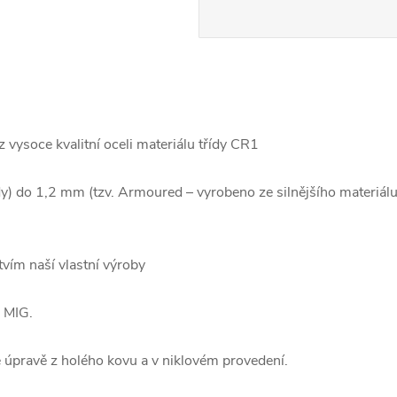
vysoce kvalitní oceli materiálu třídy CR1
dy) do 1,2 mm (tzv. Armoured – vyrobeno ze silnějšího materiálu)
tvím naší vlastní výroby
 MIG.
 úpravě z holého kovu a v niklovém provedení.