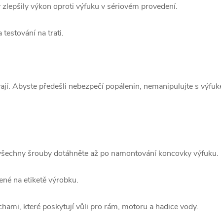
 zlepšily výkon oproti výfuku v sériovém provedení.
testování na trati.
jí. Abyste předešli nebezpečí popálenin, nemanipulujte s výfu
všechny šrouby dotáhněte až po namontování koncovky výfuku.
ené na etiketě výrobku.
hami, které poskytují vůli pro rám, motoru a hadice vody.