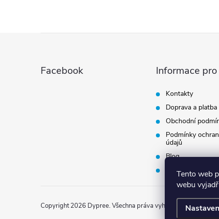
Z
á
Facebook
Informace pro
p
Kontakty
Doprava a platba
a
Obchodní podmí
t
Podmínky ochran
údajů
Blog
í
Vrácení zboží
Tento web p
webu vyjadřu
Copyright 2026
Dypree
. Všechna práva vyhrazena.
Nastaven