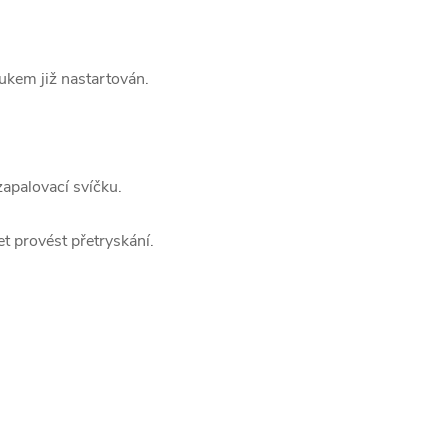
ukem již nastartován.
apalovací svíčku.
t provést přetryskání.