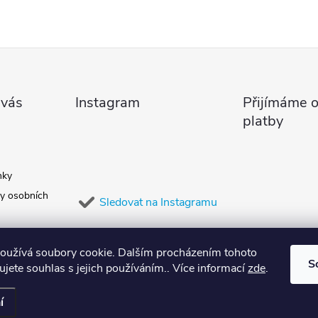
 vás
Instagram
Přijímáme o
platby
nky
y osobních
Sledovat na Instagramu
oužívá soubory cookie. Dalším procházením tohoto
S
jete souhlas s jejich používáním.. Více informací
zde
.
í