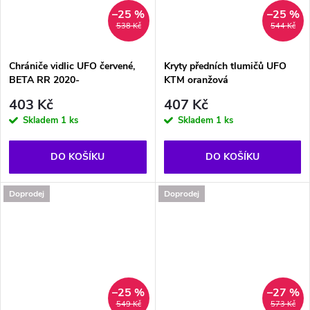
–25 %
–25 %
538 Kč
544 Kč
Chrániče vidlic UFO červené,
Kryty předních tlumičů UFO
BETA RR 2020-
KTM oranžová
403 Kč
407 Kč
Skladem
1 ks
Skladem
1 ks
DO KOŠÍKU
DO KOŠÍKU
Doprodej
Doprodej
–25 %
–27 %
549 Kč
573 Kč