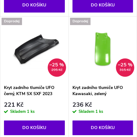
o
o
DO KOŠÍKU
DO KOŠÍKU
d
d
Doprodej
Doprodej
u
u
k
k
t
t
–25 %
–25 %
295 Kč
315 Kč
ů
ů
Kryt zadního tlumiče UFO
Kryt zadního tlumiče UFO
černý, KTM SX SXF 2023
Kawasaki, zelený
221 Kč
236 Kč
Skladem
1 ks
Skladem
1 ks
DO KOŠÍKU
DO KOŠÍKU