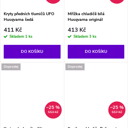
Kryty předních tlumičů UFO
Mřížka chladičě bílá
Husqvarna šedá
Husqvarna originál
411 Kč
413 Kč
Skladem
1 ks
Skladem
3 ks
DO KOŠÍKU
DO KOŠÍKU
Doprodej
Doprodej
–25 %
–25 %
553 Kč
557 Kč