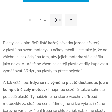
v
l
S
t
á
1
2
r
d
á
a
n
Plasty, co k nim říci? Jistě každý závodní jezdec některý
k
z plastů na svém motocyklu někdy měnil. Jisté také je, že ne
c
o
všichni si zakládají na tom, aby jejich motorka stále zářila
í
v
jako nová. A určitě ne všem se chtějí plastové díly kupovat a
á
p
vyměňovat. Vždyť „na plasty to přece nejede.“
n
r
í
A tak většinou,
když se na výměnu plastů dostanete, jde o
kompletně celý motocykl
, např. po sezóně, takže sáhnete
v
po sadě plastů. Ty nabízíme na skoro všechny offroad
k
motocykly za slušnou cenu. Mimo jiné si lze vybrat i různě
barevné varianty. Není třeba se chlubit, jak nabízíme plasty