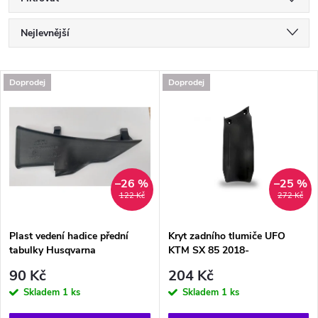
Ř
Nejlevnější
a
Nejdražší
V
Doprodej
Doprodej
Nejprodávanější
z
ý
Abecedně
e
p
n
i
–26 %
–25 %
122 Kč
272 Kč
í
s
p
Plast vedení hadice přední
Kryt zadního tlumiče UFO
tabulky Husqvarna
KTM SX 85 2018-
p
r
90 Kč
204 Kč
r
Skladem
1 ks
Skladem
1 ks