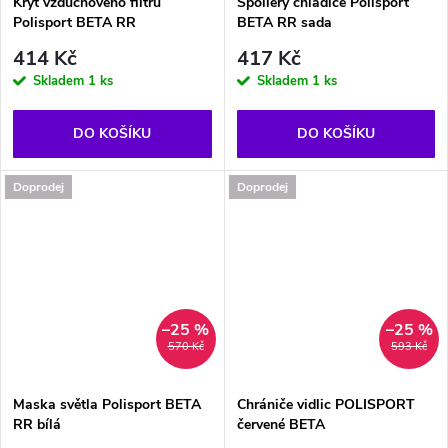
Kryt vzduchového filtru
Spoilery chladiče Polisport
Polisport BETA RR
BETA RR sada
414 Kč
417 Kč
Skladem
1 ks
Skladem
1 ks
DO KOŠÍKU
DO KOŠÍKU
Doprodej
Doprodej
–25 %
–25 %
570 Kč
593 Kč
Maska světla Polisport BETA
Chrániče vidlic POLISPORT
RR bílá
červené BETA