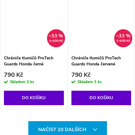
–33 %
–33 %
1 190 Kč
1 190 Kč
Chrániče tlumičů ProTech
Chrániče tlumičů ProTech
Guards Honda černé
Guards Honda červené
790 Kč
790 Kč
Skladem
3 ks
Skladem
3 ks
DO KOŠÍKU
DO KOŠÍKU
O
NAČÍST 20 DALŠÍCH