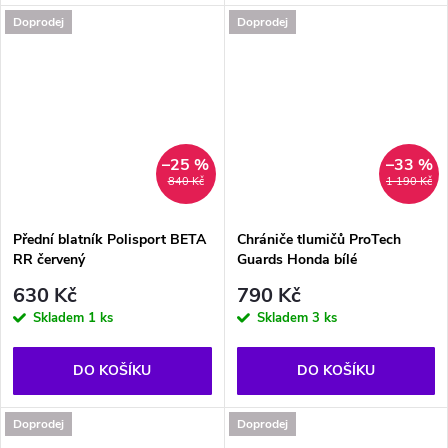
Doprodej
Doprodej
–25 %
–33 %
840 Kč
1 190 Kč
Přední blatník Polisport BETA
Chrániče tlumičů ProTech
RR červený
Guards Honda bílé
630 Kč
790 Kč
Skladem
1 ks
Skladem
3 ks
DO KOŠÍKU
DO KOŠÍKU
Doprodej
Doprodej