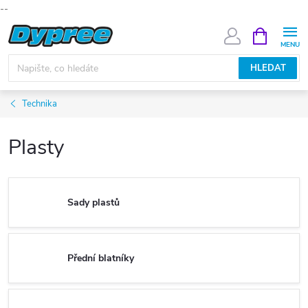
--
Přejít
NÁKUPNÍ
KOŠÍK
na
obsah
HLEDAT
Technika
Plasty
Sady plastů
Přední blatníky