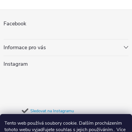
Z
Facebook
á
p
Informace pro vás
a
Instagram
t
í
Sledovat na Instagramu
Tento web používá soubory cookie. Dalším procházením
Přijímáme online platby
tohoto webu vyjadřujete souhlas s jejich používáním.. Více