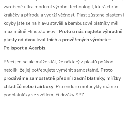
y
vyrobené ultra moderní výrobní technologií, která chrání
v
králíčky a přírodu a vydrží věčnost. Plast zůstane plastem i
ý
kdyby jste se na hlavu stavěli a bambusové blatníky měli
maximálně Flinststoneovi.
Proto u nás najdete výhradně
p
plasty od dvou kvalitních a prověřených výrobců –
i
Polisport a Acerbis.
s
Přeci jen se ale může stát, že některý z plastů poškodí
u
natolik, že jej potřebujete vyměnit samostatně.
Proto
prodáváme samostatně přední i zadní blatníky, mřížky
chladičů nebo i airboxy
. Pro enduro motocykly máme i
podblatníčky se světlem, či držáky SPZ.