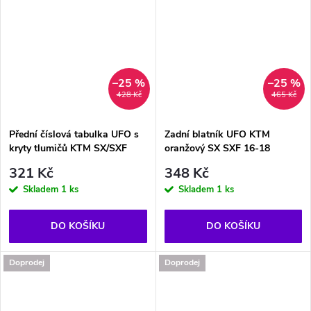
–25 %
–25 %
428 Kč
465 Kč
Přední číslová tabulka UFO s
Zadní blatník UFO KTM
kryty tlumičů KTM SX/SXF
oranžový SX SXF 16-18
321 Kč
348 Kč
Skladem
1 ks
Skladem
1 ks
DO KOŠÍKU
DO KOŠÍKU
Doprodej
Doprodej