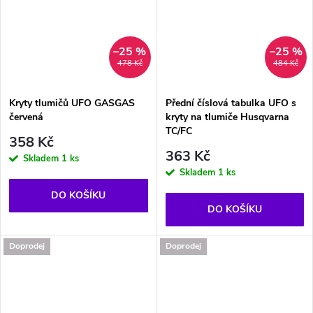
–25 %
–25 %
478 Kč
484 Kč
Kryty tlumičů UFO GASGAS
Přední číslová tabulka UFO s
červená
kryty na tlumiče Husqvarna
TC/FC
358 Kč
363 Kč
Skladem
1 ks
Skladem
1 ks
DO KOŠÍKU
DO KOŠÍKU
Doprodej
Doprodej