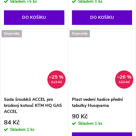
Skladem
>5 ks
Skladem
1 ks
DO KOŠÍKU
DO KOŠÍKU
Doprodej
Doprodej
–25 %
–26 %
113 Kč
122 Kč
Sada šroubků ACCEL pro
Plast vedení hadice přední
brzdový kotouč KTM HQ GAS
tabulky Husqvarna
ACCEL
90 Kč
84 Kč
Skladem
1 ks
Skladem
1 ks