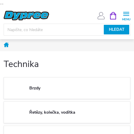
--
Přejít
NÁKUPNÍ
KOŠÍK
na
obsah
HLEDAT
Domů
Technika
Brzdy
Řetězy, kolečka, vodítka