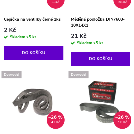
i
5 Kč
30 Kč
í
s
p
Čepička na ventilky černé 1ks
Měděná podložka DIN7603-
10X14X1
p
2 Kč
r
21 Kč
Skladem
>5 ks
r
Skladem
>5 ks
o
DO KOŠÍKU
o
DO KOŠÍKU
d
d
Doprodej
Doprodej
u
u
k
k
t
t
–26 %
–26 %
41 Kč
50 Kč
ů