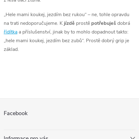
z lesa tlačí ztuha.
„Hele mami koukej, jezdím bez rukou“ – ne, tohle opravdu
na trati nedoporučujeme. K
jízdě
prostě
potřebuješ
dobrá
řídítka
a příslušenství, jinak by to mohlo dopadnout takto:
„hele mami koukej, jezdím bez zubů“. Prostě dobrý grip je
základ.
Z
Facebook
á
p
Informace pro vás