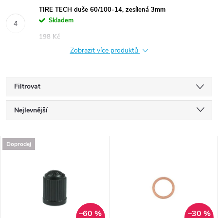
TIRE TECH duše 60/100-14, zesílená 3mm
Skladem
198 Kč
Zobrazit více produktů
Filtrovat
Ř
Nejlevnější
a
Nejdražší
V
Doprodej
Nejprodávanější
z
ý
Abecedně
e
p
n
–60 %
–30 %