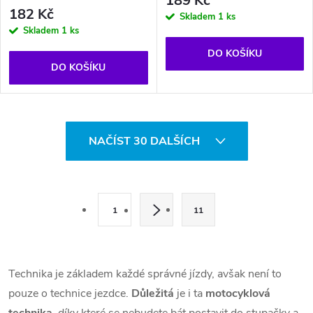
189 Kč
182 Kč
Skladem
1 ks
Skladem
1 ks
DO KOŠÍKU
DO KOŠÍKU
O
NAČÍST 30 DALŠÍCH
v
l
S
t
á
1
11
r
d
á
a
n
Technika je základem každé správné jízdy, avšak není to
k
pouze o technice jezdce.
Důležitá
je i ta
motocyklová
c
o
technika
, díky které se nebudete bát postavit do stupačky a