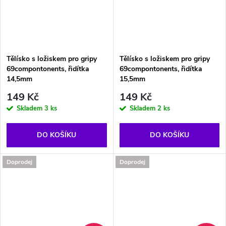
Tělísko s ložiskem pro gripy
Tělísko s ložiskem pro gripy
69compontonents, řidítka
69compontonents, řidítka
14,5mm
15,5mm
149 Kč
149 Kč
Skladem
3 ks
Skladem
2 ks
DO KOŠÍKU
DO KOŠÍKU
Doprodej
Doprodej