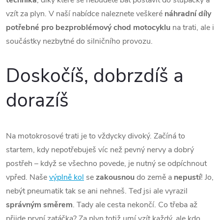
í
v
vzít za plyn. V naší nabídce naleznete veškeré
náhradní díly
á
p
potřebné pro bezproblémový chod motocyklu
na trati, ale i
n
součástky nezbytné do silničního provozu.
r
í
v
Doskočíš, dobrzdíš a
k
dorazíš
y
v
Na motokrosové trati je to vždycky divoký. Začíná to
ý
startem, kdy nepotřebuješ víc než pevný nervy a dobrý
postřeh – když se všechno povede, je nutný se odpíchnout
p
vpřed. Naše
výplně kol
se
zakousnou
do země a
nepustí
! Jo,
i
nebýt pneumatik tak se ani nehneš. Teď jsi ale vyrazil
s
správným
směrem
. Tady ale cesta nekončí. Co třeba až
přijde první zatáčka? Za plyn totiž umí vzít každý, ale kdo