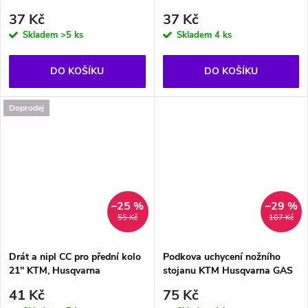
37 Kč
37 Kč
Skladem
>5 ks
Skladem
4 ks
DO KOŠÍKU
DO KOŠÍKU
Doprodej
–25 %
–29 %
55 Kč
107 Kč
Drát a nipl CC pro přední kolo
Podkova uchycení nožního
21'' KTM, Husqvarna
stojanu KTM Husqvarna GAS
41 Kč
75 Kč