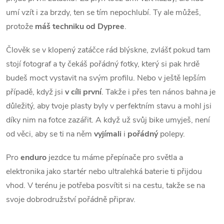
u
umí vzít i za brzdy, ten se tím nepochlubí. Ty ale můžeš,
protože
máš techniku od Dypree
.
Člověk se v klopený zatáčce rád blýskne, zvlášť pokud tam
stojí fotograf a ty čekáš pořádný fotky, který si pak hrdě
budeš moct vystavit na svým profilu. Nebo v ještě lepším
případě, když jsi
v
cíli
první
. Takže i přes ten nános bahna je
důležitý, aby tvoje plasty byly v perfektním stavu a mohl jsi
díky nim na fotce zazářit. A když už svůj bike umyješ, není
od věci, aby se ti na něm
vyjímali
i
pořádný
polepy.
Pro
enduro
jezdce tu máme přepínače pro světla a
elektronika jako startér nebo ultralehká baterie ti přijdou
vhod. V terénu je potřeba posvítit si na cestu, takže se na
svoje dobrodružství pořádně připrav.