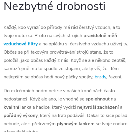
Nezbytné drobnosti
Každý, kdo vyrazí do přírody má rád čerstvý vzduch, a to i
tvoje motorka. Proto na svých strojích
pravidelně měň
vzduchové filtry
a na oplátku si čerstvého vzduchu užívej ty.
Občas se při takovým provětrávání strojů stane, že to
položíš, jako občas každý z nás. Když se ale někoho zeptáš,
samozřejmě mu to spadlo ze stojanu, ale ty víš, že i těm
nejlepším se občas hodí nový páčky spojky,
brzdy
, řazení.
Do extrémních podmínek se v našich končinách často
nedostaneš. Když ale ano, je vhodné se
spolehnout
na
kvalitní
lanka a hadice, který vydrží
nejtvrdší
zacházení
a
pořádný
výkony
, který na trati podáváš. Dakar to sice pořád
nebude, ale s přetrženým
plynovým
lankem
se tvoje enduro