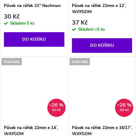
ů
Pásek na ráfek 21" Nachman
Pásek na ráfek 22mm x 12¨,
WAYGOM
30 Kč
37 Kč
Skladem
5 ks
Skladem
>5 ks
DO KOŠÍKU
DO KOŠÍKU
Doprodej
Doprodej
–26 %
–26 %
50 Kč
50 Kč
Pásek na ráfek 22mm x 14¨,
Pásek na ráfek 22mm x 16/17¨,
WAYGOM
WAYGOM