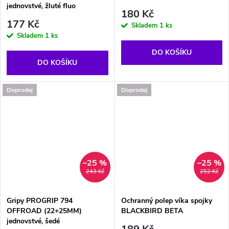
jednovstvé, žluté fluo
180 Kč
177 Kč
Skladem
1 ks
Skladem
1 ks
DO KOŠÍKU
DO KOŠÍKU
Doprodej
Doprodej
–25 %
–25 %
243 Kč
252 Kč
Gripy PROGRIP 794
Ochranný polep víka spojky
OFFROAD (22+25MM)
BLACKBIRD BETA
jednovstvé, šedé