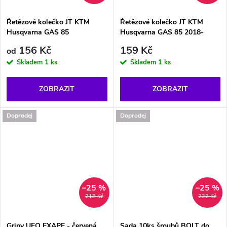
Řetězové kolečko JT KTM
Řetězové kolečko JT KTM
Husqvarna GAS 85
Husqvarna GAS 85 2018-
156 Kč
159 Kč
od
Skladem
1 ks
Skladem
1 ks
ZOBRAZIT
ZOBRAZIT
Doprodej
Doprodej
–25 %
–25 %
218 Kč
222 Kč
Gripy UFO EXAPE - červená
Sada 10ks šroubů BOLT do