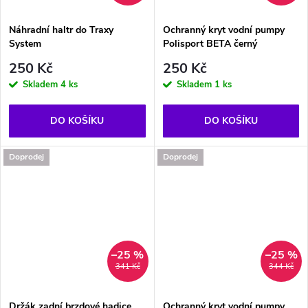
Náhradní haltr do Traxy
Ochranný kryt vodní pumpy
System
Polisport BETA černý
250 Kč
250 Kč
Skladem
4 ks
Skladem
1 ks
DO KOŠÍKU
DO KOŠÍKU
Doprodej
Doprodej
–25 %
–25 %
341 Kč
344 Kč
Držák zadní brzdové hadice
Ochranný kryt vodní pumpy