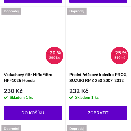
Doprodej
Doprodej
–20 %
–25 %
290 Kč
310 Kč
Vzduchový filtr HifloFiltro
Přední řetězové kolečko PROX,
HFF1025 Honda
SUZUKI RMZ 250 2007-2012
230 Kč
232 Kč
Skladem
1 ks
Skladem
1 ks
DO KOŠÍKU
ZOBRAZIT
Doprodej
Doprodej