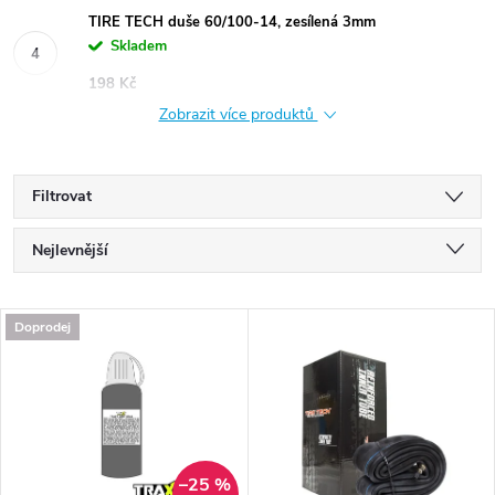
TIRE TECH duše 60/100-14, zesílená 3mm
Skladem
198 Kč
Zobrazit více produktů
Filtrovat
Ř
Nejlevnější
a
Nejdražší
V
Doprodej
Nejprodávanější
z
ý
Abecedně
e
p
n
–25 %