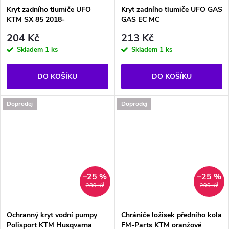
ů
Kryt zadního tlumiče UFO
Kryt zadního tlumiče UFO GAS
KTM SX 85 2018-
GAS EC MC
204 Kč
213 Kč
Skladem
1 ks
Skladem
1 ks
DO KOŠÍKU
DO KOŠÍKU
Doprodej
Doprodej
–25 %
–25 %
289 Kč
290 Kč
Ochranný kryt vodní pumpy
Chrániče ložisek předního kola
Polisport KTM Husqvarna
FM-Parts KTM oranžové