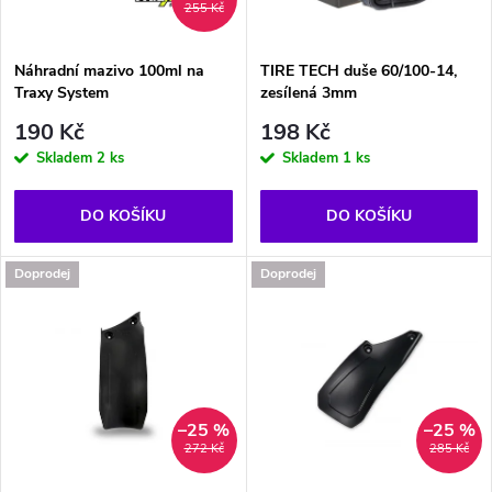
i
255 Kč
í
s
p
Náhradní mazivo 100ml na
TIRE TECH duše 60/100-14,
Traxy System
zesílená 3mm
p
r
190 Kč
198 Kč
r
Skladem
2 ks
Skladem
1 ks
o
o
DO KOŠÍKU
DO KOŠÍKU
d
d
Doprodej
Doprodej
u
u
k
k
t
t
–25 %
–25 %
272 Kč
285 Kč
ů