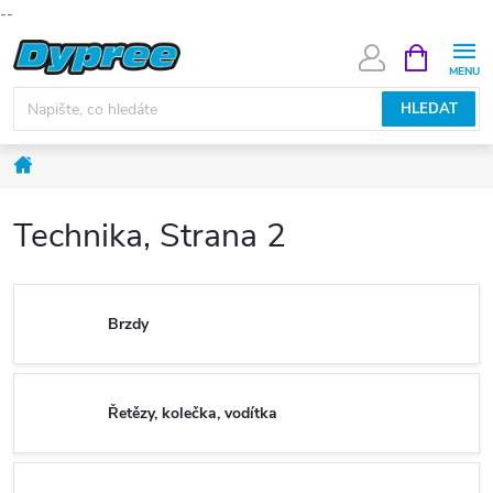
--
Přejít
NÁKUPNÍ
KOŠÍK
na
obsah
HLEDAT
Domů
Technika
, Strana 2
Brzdy
Řetězy, kolečka, vodítka