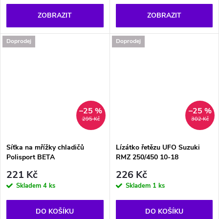
ZOBRAZIT
ZOBRAZIT
Doprodej
Doprodej
–25 %
–25 %
295 Kč
302 Kč
Síťka na mřížky chladičů
Lízátko řetězu UFO Suzuki
Polisport BETA
RMZ 250/450 10-18
221 Kč
226 Kč
Skladem
4 ks
Skladem
1 ks
DO KOŠÍKU
DO KOŠÍKU