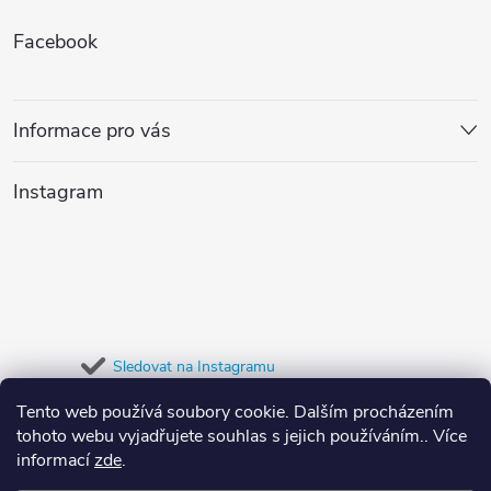
í
Z
v
á
p
Facebook
á
n
r
í
p
v
Informace pro vás
a
k
Instagram
y
t
v
í
ý
p
Sledovat na Instagramu
i
Tento web používá soubory cookie. Dalším procházením
Přijímáme online platby
s
tohoto webu vyjadřujete souhlas s jejich používáním.. Více
informací
zde
.
u