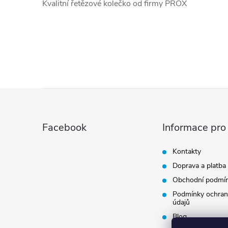
Kvalitní řetězové kolečko od firmy PROX
Z
á
Facebook
Informace pro
p
Kontakty
Doprava a platba
a
Obchodní podmí
t
Podmínky ochran
údajů
Blog
í