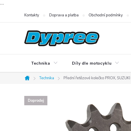
--
Přejít
Kontakty
Doprava a platba
Obchodní podmínky
na
obsah
Technika
Díly dle motocyklu
Technika
Přední řetězové kolečko PROX, SUZU
Domů
Doprodej