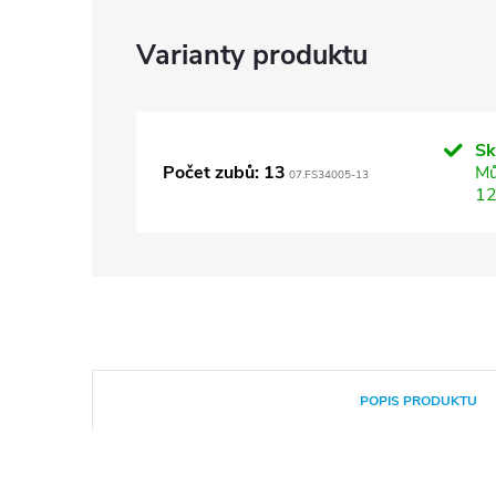
S
Počet zubů: 13
Mů
07.FS34005-13
12
POPIS PRODUKTU