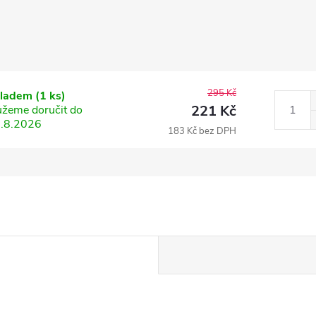
295 Kč
kladem
(1 ks)
221 Kč
žeme doručit do
.8.2026
183 Kč bez DPH