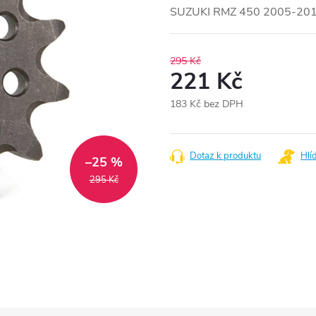
SUZUKI RMZ 450 2005-20
295 Kč
221 Kč
183 Kč bez DPH
Měrná
cena:
Dotaz k produktu
Hlí
–25 %
295 Kč