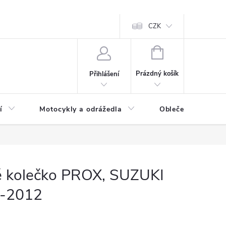
CZK
NÁKUPNÍ
KOŠÍK
Prázdný košík
Přihlášení
í
Motocykly a odrážedla
Oblečení a doplňk
é kolečko PROX, SUZUKI
-2012