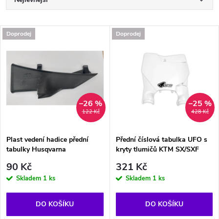
Ř
a
Nejdražší
V
Doprodej
Doprodej
Nejprodávanější
z
ý
Abecedně
e
p
n
i
–26 %
–25 %
122 Kč
428 Kč
í
s
p
Plast vedení hadice přední
Přední číslová tabulka UFO s
tabulky Husqvarna
kryty tlumičů KTM SX/SXF
p
r
90 Kč
321 Kč
r
Skladem
1 ks
Skladem
1 ks
o
o
DO KOŠÍKU
DO KOŠÍKU