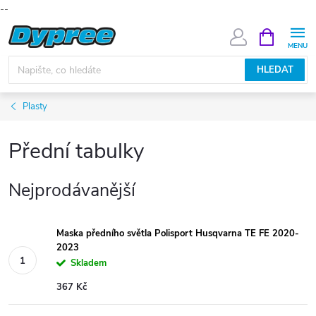
--
Přejít
NÁKUPNÍ
KOŠÍK
na
obsah
HLEDAT
Plasty
Přední tabulky
Nejprodávanější
Maska předního světla Polisport Husqvarna TE FE 2020-
2023
Skladem
367 Kč