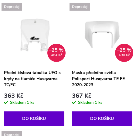
d
d
Doprodej
Doprodej
u
u
k
k
t
t
–25 %
–25 %
484 Kč
490 Kč
ů
ů
Přední číslová tabulka UFO s
Maska předního světla
kryty na tlumiče Husqvarna
Polisport Husqvarna TE FE
TC/FC
2020-2023
363 Kč
367 Kč
Skladem
1 ks
Skladem
1 ks
DO KOŠÍKU
DO KOŠÍKU
Doprodej