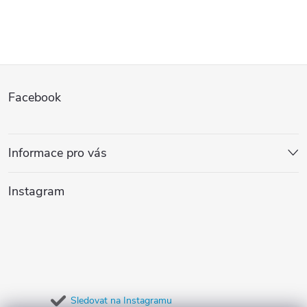
v
l
Z
á
Facebook
d
á
a
p
Informace pro vás
c
a
í
Instagram
t
p
r
í
v
k
Sledovat na Instagramu