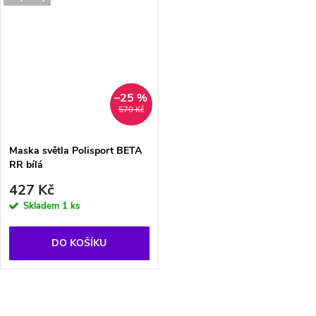
–25 %
570 Kč
Maska světla Polisport BETA
RR bílá
427 Kč
Skladem
1 ks
DO KOŠÍKU
O