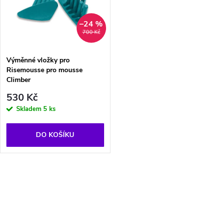
p
n
i
–24 %
700 Kč
í
s
p
Výměnné vložky pro
Risemousse pro mousse
p
Climber
r
530 Kč
r
Skladem
5 ks
o
o
d
DO KOŠÍKU
d
u
u
O
k
k
v
t