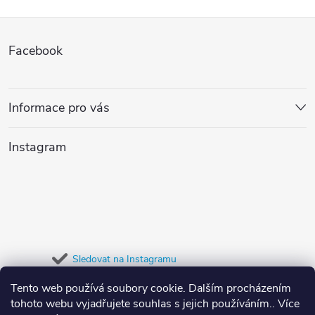
l
t
ů
Z
á
ů
Facebook
d
á
a
p
Informace pro vás
c
a
í
Instagram
t
p
r
í
v
k
Sledovat na Instagramu
y
Tento web používá soubory cookie. Dalším procházením
Přijímáme online platby
tohoto webu vyjadřujete souhlas s jejich používáním.. Více
v