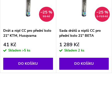
p
n
i
–25 %
–25 %
55 Kč
1 719 Kč
í
s
p
Drát a nipl CC pro přední kolo
Sada drátů a niplů CC pro
21'' KTM, Husqvarna
přední kolo 21'' BETA
p
r
41 Kč
1 289 Kč
r
Skladem
>5 ks
Skladem
2 ks
o
o
DO KOŠÍKU
DO KOŠÍKU
d
d
u
O
u
k
v
k
l
t