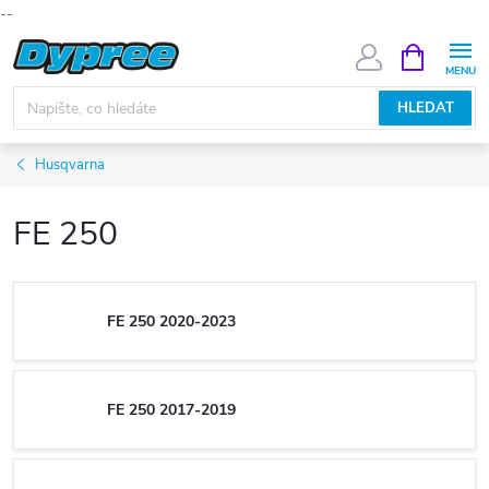
--
Přejít
NÁKUPNÍ
KOŠÍK
na
obsah
HLEDAT
Husqvarna
FE 250
FE 250 2020-2023
FE 250 2017-2019