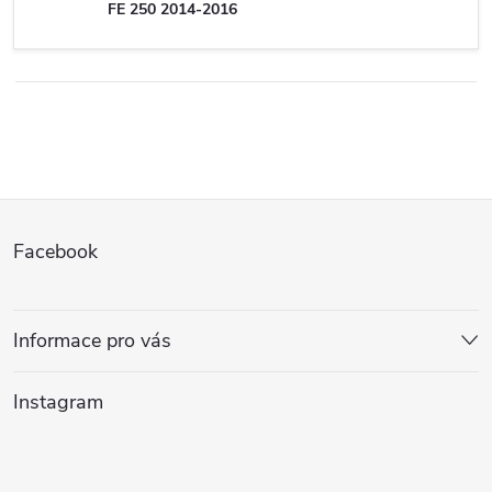
FE 250 2014-2016
Z
Facebook
á
p
Informace pro vás
a
Instagram
t