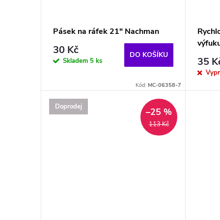
o
s
d
p
Pásek na ráfek 21" Nachman
Rychl
u
výfuk
r
30 Kč
DO KOŠÍKU
35 K
Skladem
5 ks
k
o
Vyp
Kód:
MC-06358-7
t
d
Doprodej
–25 %
ů
u
113 Kč
k
t
ů