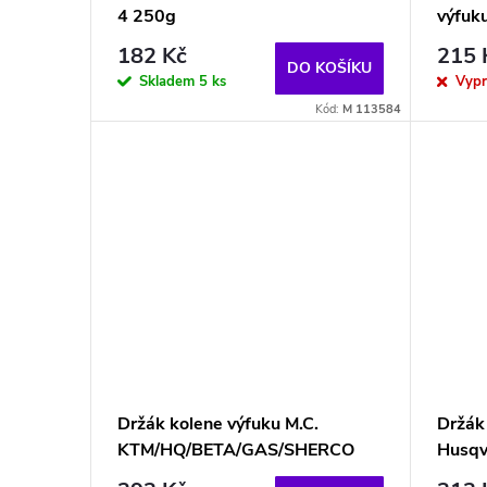
4 250g
výfuk
182 Kč
215 
DO KOŠÍKU
Skladem
5 ks
Vyp
Kód:
M 113584
Držák kolene výfuku M.C.
Držák
KTM/HQ/BETA/GAS/SHERCO
Husqv