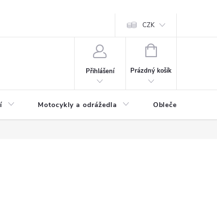
CZK
NÁKUPNÍ
KOŠÍK
Prázdný košík
Přihlášení
í
Motocykly a odrážedla
Oblečení a doplňk