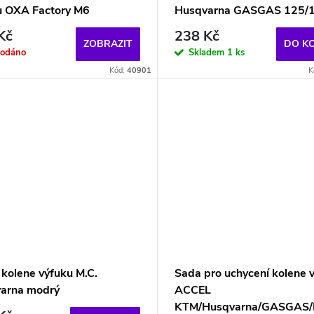
u OXA Factory M6
Husqvarna GASGAS 125/
Kč
238 Kč
ZOBRAZIT
DO K
rodáno
Skladem
1 ks
Kód:
40901
K
 kolene výfuku M.C.
Sada pro uchycení kolene 
arna modrý
ACCEL
KTM/Husqvarna/GASGAS