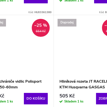
adem
1 ks
Skladem
1 ks
Kód:
HU03361380
Kód:
8
ej
Doprodej
–25 %
664 Kč
chrániče vidlic Polisport
Hliníková rozeta JT RACEL
é 50-60mm
KTM Husqvarna GASGAS
Kč
505 Kč
DO KOŠÍKU
ZOBR
adem
1 ks
Skladem
1 ks