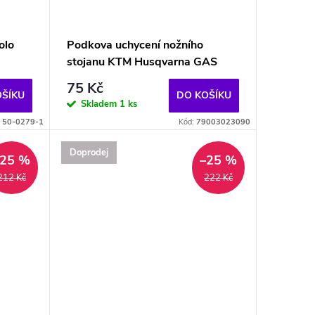
olo
Podkova uchycení nožního
stojanu KTM Husqvarna GAS
75 Kč
OŠÍKU
DO KOŠÍKU
Skladem
1 ks
:
50-0279-1
Kód:
79003023090
Doprodej
–25 %
–25 %
212 Kč
222 Kč