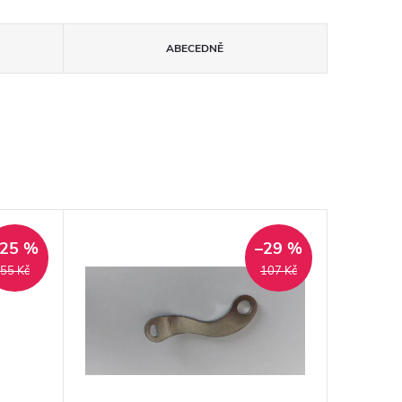
ABECEDNĚ
–25 %
–29 %
55 Kč
107 Kč