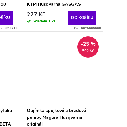
150
KTM Husqvarna GASGAS
277 Kč
OŠÍKU
DO KOŠÍKU
Skladem
1 ks
ód:
42.6218
Kód:
0625069068
–25 %
502 Kč
výfuku
Objímka spojkové a brzdové
pumpy Magura Husqvarna
/BETA
originál