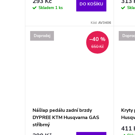
293 Kč
313 
DO KOŠÍKU
Skladem
1 ks
Skl
Kód:
AV3406
Doprodej
Doprod
–40 %
650 Kč
Nášlap pedálu zadní brzdy
Kryty
DYPREE KTM Husqvarna GAS
Husqv
stříbrný
411 