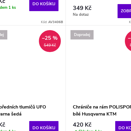
Kč
DO KOŠÍKU
349 Kč
adem
1 ks
ZOBR
Na dotaz
Kód:
AV3406B
K
ej
Doprodej
–25 %
549 Kč
 předních tlumičů UFO
Chrániče na rám POLISPO
arna šedá
bílé Husqvarna KTM
Kč
420 Kč
DO KOŠÍKU
DO K