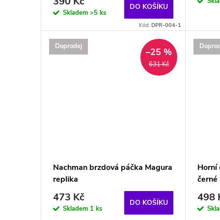
390 Kč
Skl
DO KOŠÍKU
Skladem
>5 ks
Kód:
DPR-004-1
Doprodej
Doprod
–25 %
631 Kč
Nachman brzdová páčka Magura
Horní 
replika
čern
473 Kč
498 
DO KOŠÍKU
Skladem
1 ks
Skl