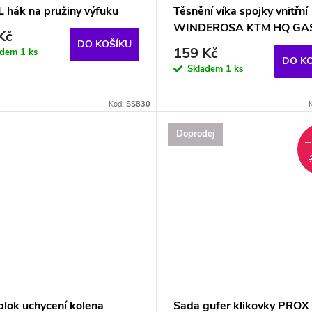
 hák na pružiny výfuku
Těsnění víka spojky vnitřní
WINDEROSA KTM HQ GAS
Kč
DO KOŠÍKU
159 Kč
adem
1 ks
DO K
Skladem
1 ks
Kód:
SS830
Doprodej
blok uchycení kolena
Sada gufer klikovky PRO