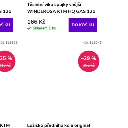
Těsnění víka spojky vnější
 125
WINDEROSA KTM HQ GAS 125
166 Kč
OŠÍKU
DO KOŠÍKU
Skladem
1 ks
Kód:
816306
Kód:
819046
–25 %
–29 %
318 Kč
395 Kč
X KTM
Ložisko předního kola originál