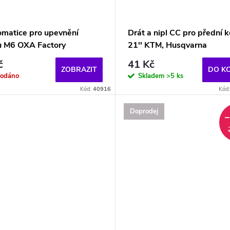
omatice pro upevnění
Drát a nipl CC pro přední k
u M6 OXA Factory
21'' KTM, Husqvarna
č
41 Kč
ZOBRAZIT
DO K
rodáno
Skladem
>5 ks
Kód:
40916
Kód
Doprodej