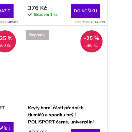
376 Kč
AZIT
DO KOŠÍKU
Skladem
1 ks
ód:
PMK501
Kód:
25002044000
Doprodej
–25 %
–25 %
560 Kč
565 Kč
RT
Kryty horní části předních
tlumičů a spodku brýlí
POLISPORT černé, univerzální
OŠÍKU