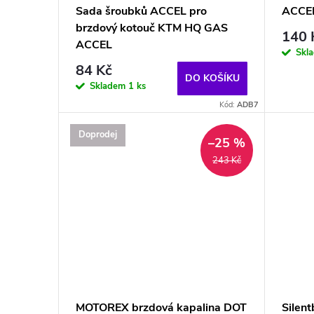
Sada šroubků ACCEL pro
ACCEL
brzdový kotouč KTM HQ GAS
140 
ACCEL
Skl
84 Kč
DO KOŠÍKU
Skladem
1 ks
Kód:
ADB7
Doprodej
–25 %
243 Kč
MOTOREX brzdová kapalina DOT
Silent