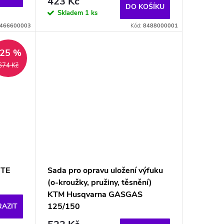
423 Kč
DO KOŠÍKU
Skladem
1 ks
466600003
Kód:
8488000001
–25 %
674 Kč
ITE
Sada pro opravu uložení výfuku
(o-kroužky, pružiny, těsnění)
KTM Husqvarna GASGAS
125/150
AZIT