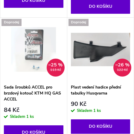
o
DO KOŠÍKU
o
DO KOŠÍKU
d
d
Doprodej
Doprodej
u
u
k
k
t
t
–25 %
–26 %
113 Kč
122 Kč
ů
ů
Sada šroubků ACCEL pro
Plast vedení hadice přední
brzdový kotouč KTM HQ GAS
tabulky Husqvarna
ACCEL
90 Kč
84 Kč
Skladem
1 ks
Skladem
1 ks
DO KOŠÍKU
DO KOŠÍKU