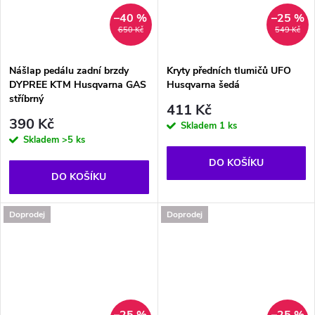
–40 %
–25 %
650 Kč
549 Kč
Nášlap pedálu zadní brzdy
Kryty předních tlumičů UFO
DYPREE KTM Husqvarna GAS
Husqvarna šedá
stříbrný
411 Kč
390 Kč
Skladem
1 ks
Skladem
>5 ks
DO KOŠÍKU
DO KOŠÍKU
Doprodej
Doprodej
–25 %
–25 %