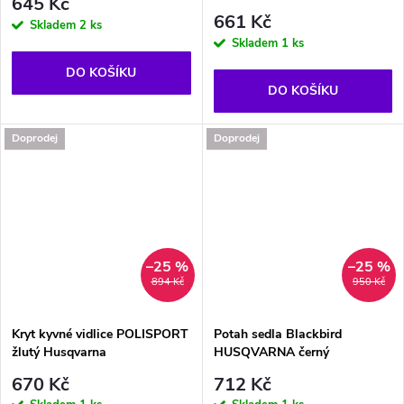
645 Kč
661 Kč
Skladem
2 ks
Skladem
1 ks
DO KOŠÍKU
DO KOŠÍKU
Doprodej
Doprodej
–25 %
–25 %
894 Kč
950 Kč
Kryt kyvné vidlice POLISPORT
Potah sedla Blackbird
žlutý Husqvarna
HUSQVARNA černý
670 Kč
712 Kč