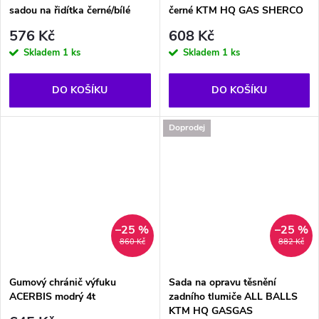
sadou na řidítka černé/bílé
černé KTM HQ GAS SHERCO
576 Kč
608 Kč
Skladem
1 ks
Skladem
1 ks
DO KOŠÍKU
DO KOŠÍKU
Doprodej
–25 %
–25 %
860 Kč
882 Kč
Gumový chránič výfuku
Sada na opravu těsnění
ACERBIS modrý 4t
zadního tlumiče ALL BALLS
KTM HQ GASGAS