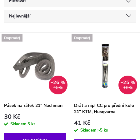
Filtrovat
Ř
Nejlevnější
a
Nejdražší
V
Doprodej
Doprodej
Nejprodávanější
z
ý
Abecedně
e
p
n
i
–26 %
–25 %
41 Kč
55 Kč
í
s
p
Pásek na ráfek 21" Nachman
Drát a nipl CC pro přední kolo
21'' KTM, Husqvarna
p
30 Kč
r
41 Kč
Skladem
5 ks
r
Skladem
>5 ks