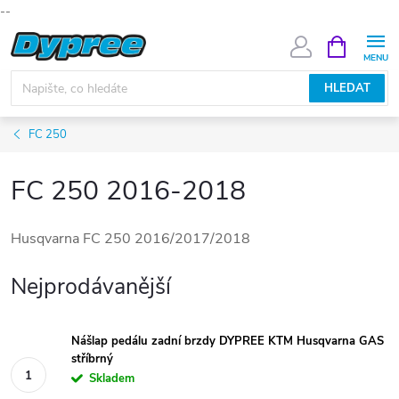
--
Přejít
NÁKUPNÍ
KOŠÍK
na
obsah
HLEDAT
FC 250
FC 250 2016-2018
Husqvarna FC 250 2016/2017/2018
Nejprodávanější
Nášlap pedálu zadní brzdy DYPREE KTM Husqvarna GAS
stříbrný
Skladem