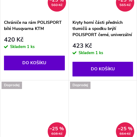
560 Kč
565 Kč
Chrániče na rám POLISPORT
Kryty horní části předních
bílé Husqvarna KTM
tlumičů a spodku brýlí
POLISPORT černé, univerzální
420 Kč
423 Kč
Skladem
1 ks
Skladem
1 ks
DO KOŠÍKU
DO KOŠÍKU
Doprodej
Doprodej
–25 %
–25 %
608 Kč
664 Kč