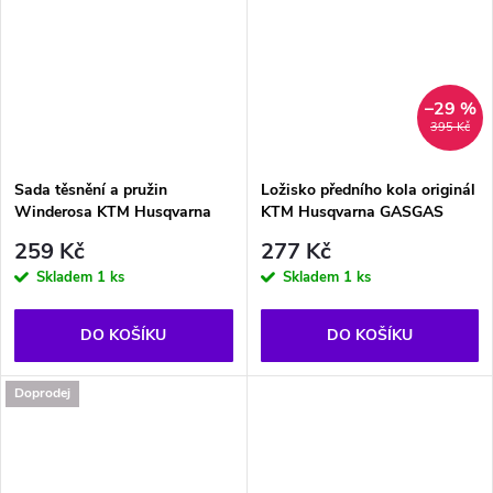
–29 %
395 Kč
Sada těsnění a pružin
Ložisko předního kola originál
Winderosa KTM Husqvarna
KTM Husqvarna GASGAS
259 Kč
277 Kč
Skladem
1 ks
Skladem
1 ks
DO KOŠÍKU
DO KOŠÍKU
Doprodej