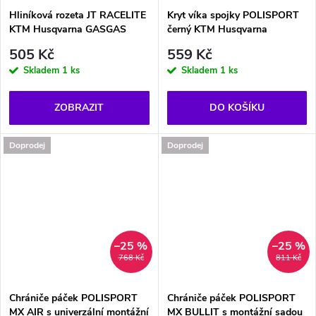
Hliníková rozeta JT RACELITE
Kryt víka spojky POLISPORT
KTM Husqvarna GASGAS
černý KTM Husqvarna
505 Kč
559 Kč
Skladem
1 ks
Skladem
1 ks
ZOBRAZIT
DO KOŠÍKU
Doprodej
Doprodej
–25 %
–25 %
768 Kč
811 Kč
Chrániče páček POLISPORT
Chrániče páček POLISPORT
MX AIR s univerzální montážní
MX BULLIT s montážní sadou