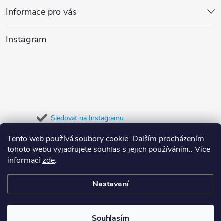
p
v
Informace pro vás
a
k
Instagram
y
t
v
í
ý
p
Sledovat na Instagramu
i
Tento web používá soubory cookie. Dalším procházením
Přijímáme online platby
s
tohoto webu vyjadřujete souhlas s jejich používáním.. Více
informací
zde
.
u
Nastavení
Copyright 2026
Dypree
. Všechna práva vyhrazena.
Souhlasím