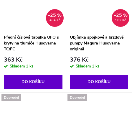
–25 %
–25 %
484 Kč
502 Kč
Přední číslová tabulka UFO s
Objímka spojkové a brzdové
kryty na tlumiče Husqvarna
pumpy Magura Husqvarna
TC/FC
originál
363 Kč
376 Kč
Skladem
1 ks
Skladem
1 ks
DO KOŠÍKU
DO KOŠÍKU
Doprodej
Doprodej