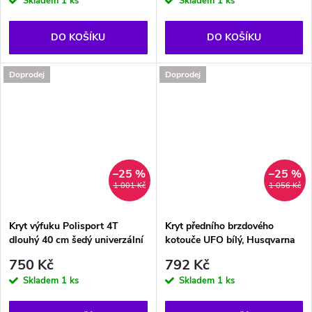
Skladem
1 ks
Skladem
1 ks
DO KOŠÍKU
DO KOŠÍKU
Doprodej
Doprodej
–25 %
–25 %
1 001 Kč
1 056 Kč
Kryt výfuku Polisport 4T
Kryt předního brzdového
dlouhý 40 cm šedý univerzální
kotouče UFO bílý, Husqvarna
750 Kč
792 Kč
Skladem
1 ks
Skladem
1 ks