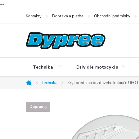
--
Přejít
Kontakty
Doprava a platba
Obchodní podmínky
na
obsah
Technika
Díly dle motocyklu
Technika
Kryt předního brzdového kotouče UFO b
Domů
Doprodej