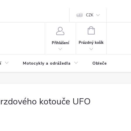
CZK
NÁKUPNÍ
KOŠÍK
Prázdný košík
Přihlášení
í
Motocykly a odrážedla
Oblečení a doplňk
brzdového kotouče UFO