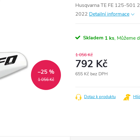
Husqvarna TE FE 125-501 
2022
Detailní informace
Skladem
1 ks
1 056 Kč
792 Kč
–25 %
655 Kč bez DPH
1 056 Kč
Měrná
cena:
Dotaz k produktu
Hlí