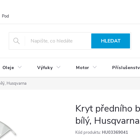
Podmínky ochrany osobních údajů
Blog
Vrácení zboží
HLEDAT
Oleje
Výfuky
Motor
Příslušenstv
ílý, Husqvarna
Kryt předního 
bílý, Husqvarna
Kód produktu:
HU03369041