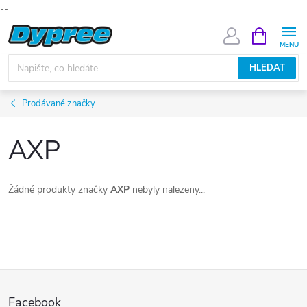
--
Přejít
NÁKUPNÍ
KOŠÍK
na
obsah
HLEDAT
Prodávané značky
AXP
Žádné produkty značky
AXP
nebyly nalezeny...
Z
Facebook