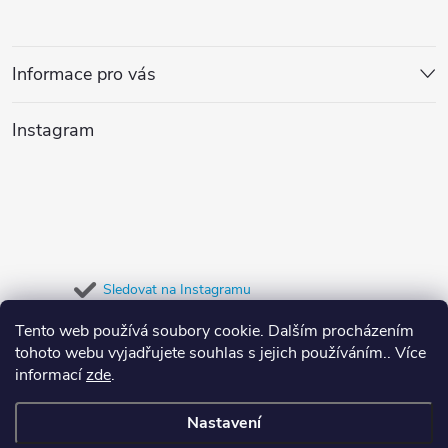
á
p
Informace pro vás
a
Instagram
t
í
Sledovat na Instagramu
Tento web používá soubory cookie. Dalším procházením
Přijímáme online platby
tohoto webu vyjadřujete souhlas s jejich používáním.. Více
informací
zde
.
Nastavení