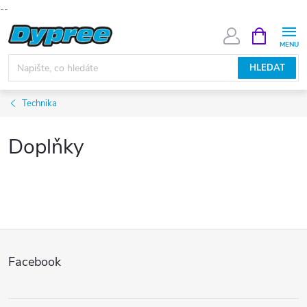
--
Přejít
NÁKUPNÍ
KOŠÍK
na
obsah
HLEDAT
Technika
Doplňky
Z
Facebook
á