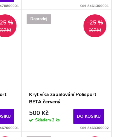
478800001
Kód:
8461300001
Doprodej
–25 %
–25 %
657 Kč
667 Kč
ort
Kryt víka zapalování Polisport
BETA červený
500 Kč
OŠÍKU
DO KOŠÍKU
Skladem
2 ks
467000001
Kód:
8463300002