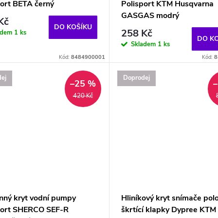
port BETA černý
Polisport KTM Husqvarna
GASGAS modrý
Kč
DO KOŠÍKU
258 Kč
adem
1 ks
DO K
Skladem
1 ks
Kód:
8484900001
Kód:
8
ej
Doprodej
–25 %
420 Kč
nný kryt vodní pumpy
Hliníkový kryt snímače pol
port SHERCO SEF-R
škrtící klapky Dypree KTM