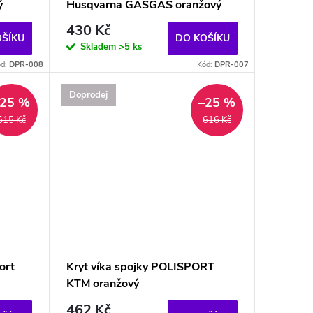
ý
Husqvarna GASGAS oranžový
430 Kč
OŠÍKU
DO KOŠÍKU
Skladem
>5 ks
ód:
DPR-008
Kód:
DPR-007
Doprodej
–25 %
–25 %
615 Kč
616 Kč
ort
Kryt víka spojky POLISPORT
KTM oranžový
462 Kč