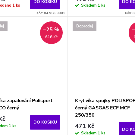
DO KOŠÍKU
DO K
rodáno
1 ks
Skladem
1 ks
Kód:
8478700001
Kód:
8
ej
Doprodej
–25 %
616 Kč
íka zapalování Polisport
Kryt víka spojky POLISPO
O černý
černý GASGAS ECF MCF
250/350
Kč
DO KOŠÍKU
471 Kč
adem
1 ks
DO K
Skladem
1 ks