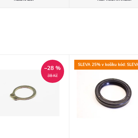
SLEVA 25% v košíku kód: SLEV
–28 %
38 Kč