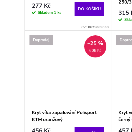
250/3
277 Kč
DO KOŠÍKU
315 
Skladem
1 ks
Skl
Kód:
0625069068
Doprodej
Doprod
–25 %
608 Kč
Kryt víka zapalování Polisport
Kryt 
KTM oranžový
černý
456 Kč
457 