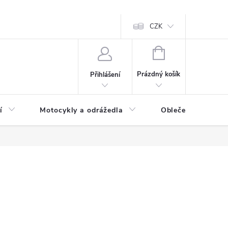
CZK
NÁKUPNÍ
KOŠÍK
Prázdný košík
Přihlášení
í
Motocykly a odrážedla
Oblečení a doplňk