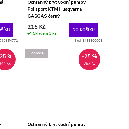
nál
Ochranný kryt vodní pumpy
Polisport KTM Husqvarna
GASGAS černý
216 Kč
OŠÍKU
DO KOŠÍKU
Skladem
1 ks
760354771
Kód:
8485100001
Doprodej
–25 %
–25 %
344 Kč
357 Kč
y
Ochranný kryt vodní pumpy