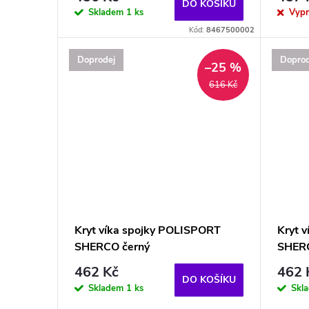
DO KOŠÍKU
Skladem
1 ks
Vyp
Kód:
8467500002
Doprodej
Doprod
–25 %
616 Kč
Kryt víka spojky POLISPORT
Kryt v
SHERCO černý
SHERC
462 Kč
462 
DO KOŠÍKU
Skladem
1 ks
Skl