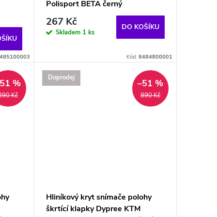
Polisport BETA černý
267 Kč
DO KOŠÍKU
Skladem
1 ks
OŠÍKU
485100003
Kód:
8484800001
Doprodej
–51 %
–51 %
890 Kč
890 Kč
ohy
Hliníkový kryt snímače polohy
škrtící klapky Dypree KTM