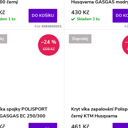
00 černý
Husqvarna GASGAS modr
Kč
430 Kč
DO KOŠÍKU
DO K
adem
1 ks
Skladem
3 ks
Kód:
8484600001
K
ej
Doprodej
–24 %
609 Kč
víka spojky POLISPORT
Kryt víka zapalování Polisp
 GASGAS EC 250/300
černý KTM Husqvarna
Kč
461 Kč