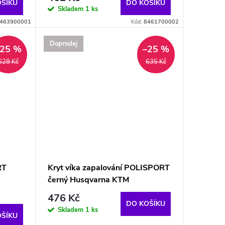
OŠÍKU
DO KOŠÍKU
Skladem
1 ks
463900001
Kód:
8461700002
Doprodej
–25 %
–25 %
628 Kč
635 Kč
RT
Kryt víka zapalování POLISPORT
černý Husqvarna KTM
476 Kč
DO KOŠÍKU
Skladem
1 ks
OŠÍKU