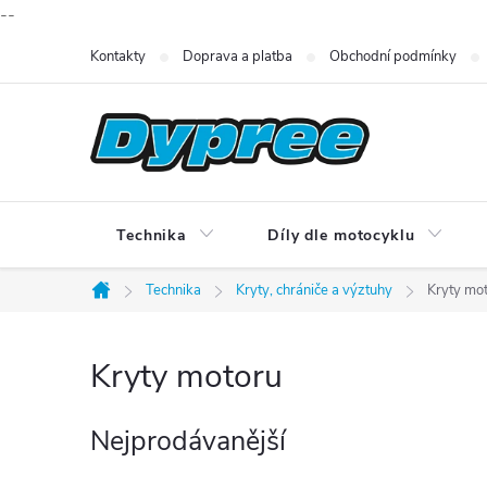
--
Přejít
Kontakty
Doprava a platba
Obchodní podmínky
na
obsah
Technika
Díly dle motocyklu
Technika
Kryty, chrániče a výztuhy
Kryty mo
Domů
Kryty motoru
Nejprodávanější