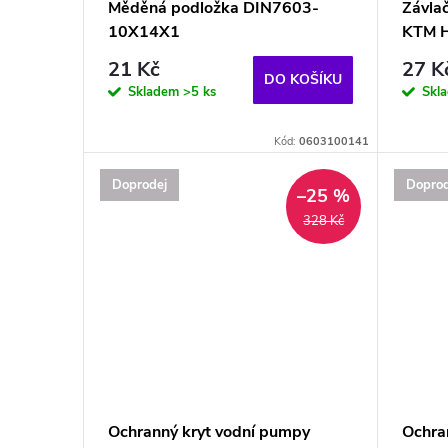
p
Měděná podložka DIN7603-
Závla
u
10X14X1
KTM 
r
21 Kč
27 K
k
DO KOŠÍKU
o
Skladem
>5 ks
Skl
t
d
Kód:
0603100141
ů
Doprodej
Doprod
u
–25 %
328 Kč
k
t
ů
Ochranný kryt vodní pumpy
Ochra