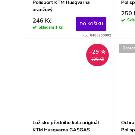
Polisport KTM Husqvarna
Polis
oranžový
250 
246 Kč
Skl
DO KOŠÍKU
Skladem
1 ks
Kód:
8485200002
Doprod
–29 %
395 Kč
Ložisko předního kola originál
Ochra
KTM Husqvarna GASGAS
Polis