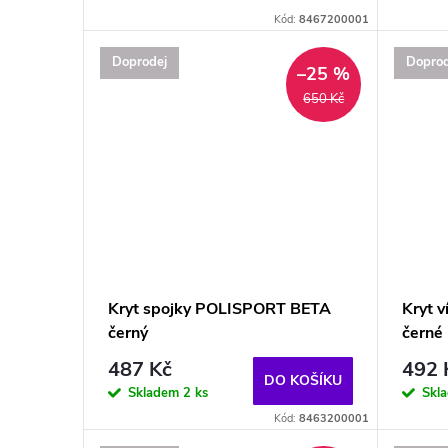
Kód:
8467200001
Doprodej
Doprod
–25 %
650 Kč
Kryt spojky POLISPORT BETA
Kryt v
černý
černé
487 Kč
492 
DO KOŠÍKU
Skladem
2 ks
Skl
Kód:
8463200001