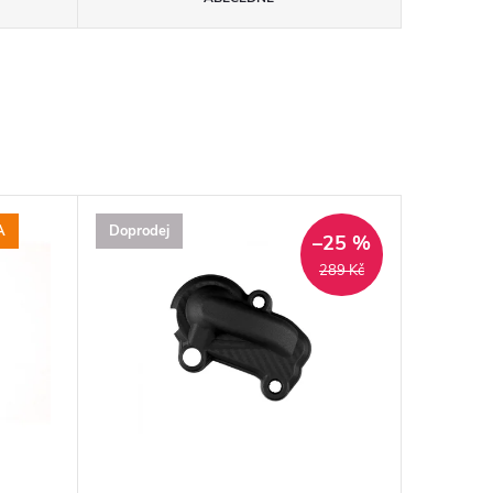
A
Doprodej
–25 %
289 Kč