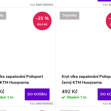
Kód:
8467400001
Kód:
8
ej
Doprodej
–25 %
657 Kč
íka zapalování Polisport
Kryt víka zapalování Polisp
 KTM Husqvarna
černý KTM Husqvarna
Kč
492 Kč
DO KOŠÍKU
DO K
adem
1 ks
Skladem
1 ks
Kód:
8467500001
Kód:
8