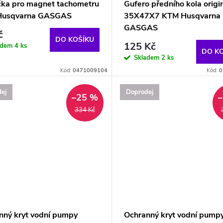
čka pro magnet tachometru
Gufero předního kola origi
Husqvarna GASGAS
35X47X7 KTM Husqvarna
GASGAS
č
DO KOŠÍKU
125 Kč
adem
4 ks
DO K
Skladem
2 ks
Kód:
0471009104
Kód:
0
ej
Doprodej
–25 %
334 Kč
nný kryt vodní pumpy
Ochranný kryt vodní pump