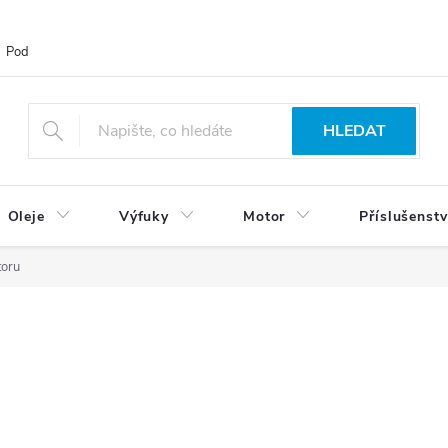
Podmínky ochrany osobních údajů
Blog
Vrácení zboží
HLEDAT
Oleje
Výfuky
Motor
Příslušenstv
toru