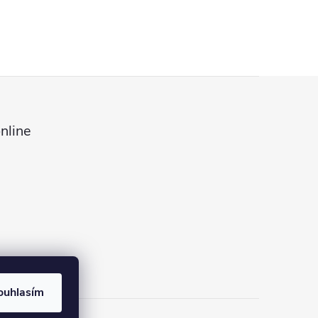
nline
ouhlasím