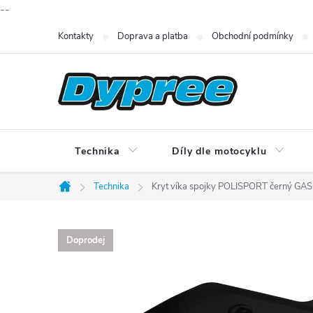
--
Přejít
Kontakty
Doprava a platba
Obchodní podmínky
na
obsah
Technika
Díly dle motocyklu
Technika
Kryt víka spojky POLISPORT černý G
Domů
Doprodej