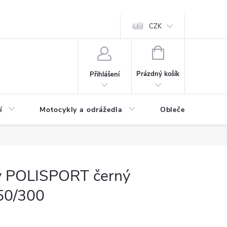
CZK
NÁKUPNÍ
KOŠÍK
Prázdný košík
Přihlášení
í
Motocykly a odrážedla
Oblečení a doplňk
ky POLISPORT černý
50/300