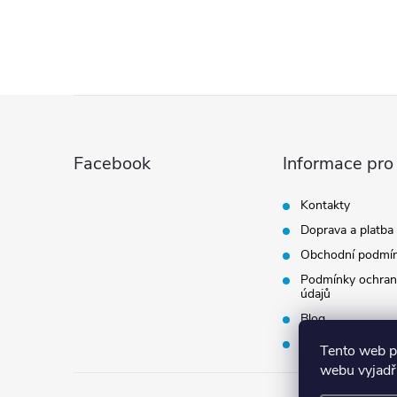
Z
á
Facebook
Informace pro
p
Kontakty
Doprava a platba
a
Obchodní podmí
t
Podmínky ochran
údajů
Blog
í
Vrácení zboží
Tento web p
webu vyjadřu