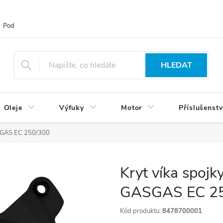
Podmínky ochrany osobních údajů
Blog
Vrácení zboží
HLEDAT
Oleje
Výfuky
Motor
Příslušenstv
ASGAS EC 250/300
Kryt víka spoj
GASGAS EC 2
Kód produktu:
8478700001