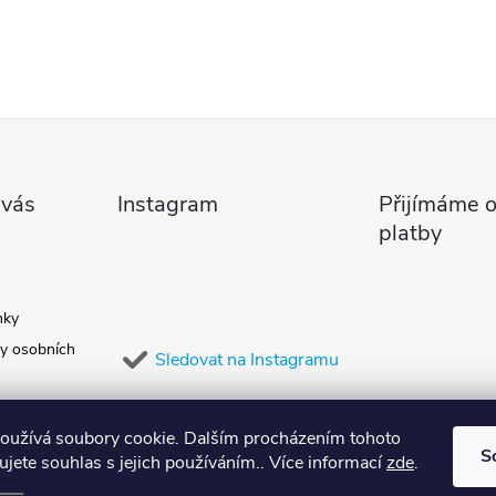
 vás
Instagram
Přijímáme o
platby
nky
y osobních
Sledovat na Instagramu
oužívá soubory cookie. Dalším procházením tohoto
S
jete souhlas s jejich používáním.. Více informací
zde
.