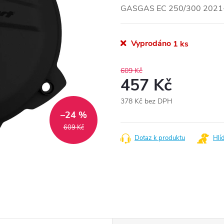
GASGAS EC 250/300 2021
Vyprodáno
1 ks
609 Kč
457 Kč
378 Kč bez DPH
Měrná
–24 %
cena:
609 Kč
Dotaz k produktu
Hlí