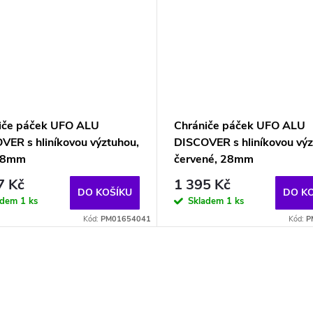
iče páček UFO ALU
Chrániče páček UFO ALU
VER s hliníkovou výztuhou,
DISCOVER s hliníkovou výz
 28mm
červené, 28mm
7 Kč
1 395 Kč
DO KOŠÍKU
DO K
adem
1 ks
Skladem
1 ks
Kód:
PM01654041
Kód:
P