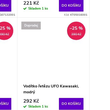
221 Kč
OŠÍKU
DO KOŠÍKU
Skladem
1 ks
G07132001
Kód:
KT05016001
Doprodej
–25 %
–25 %
390 Kč
390 Kč
Vodítko řetězu UFO Kawasaki,
modrý
292 Kč
OŠÍKU
DO KOŠÍKU
Skladem
1 ks