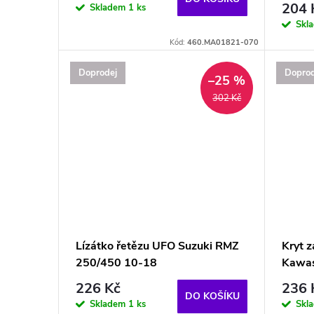
d
204 
Skladem
1 ks
o
Skl
u
Kód:
460.MA01821-070
d
Doprodej
Doprod
k
–25 %
u
302 Kč
t
k
ů
t
ů
Lízátko řetězu UFO Suzuki RMZ
Kryt 
250/450 10-18
Kawas
226 Kč
236 
DO KOŠÍKU
Skladem
1 ks
Skl