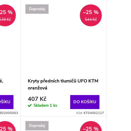
Doprodej
–25 %
–25 %
538 Kč
544 Kč
é,
Kryty předních tlumičů UFO KTM
oranžová
407 Kč
OŠÍKU
DO KOŠÍKU
Skladem
1 ks
E02005063
Kód:
KT04002127
Doprodej
–25 %
–25 %