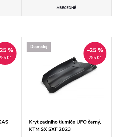
ABECEDNĚ
Doprodej
–25 %
–25 %
285 Kč
295 Kč
 GAS
Kryt zadního tlumiče UFO černý,
KTM SX SXF 2023