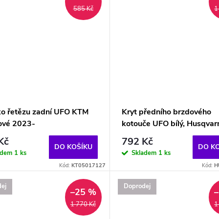
585 Kč
1
ko řetězu zadní UFO KTM
Kryt předního brzdového
ové 2023-
kotouče UFO bílý, Husqvar
Kč
792 Kč
DO KOŠÍKU
DO K
adem
1 ks
Skladem
1 ks
Kód:
KT05017127
Kód:
H
ej
Doprodej
–25 %
1 770 Kč
1