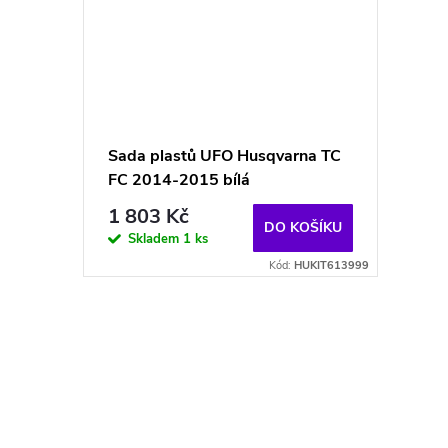
Sada plastů UFO Husqvarna TC
FC 2014-2015 bílá
1 803 Kč
DO KOŠÍKU
Skladem
1 ks
Kód:
HUKIT613999
O
v
l