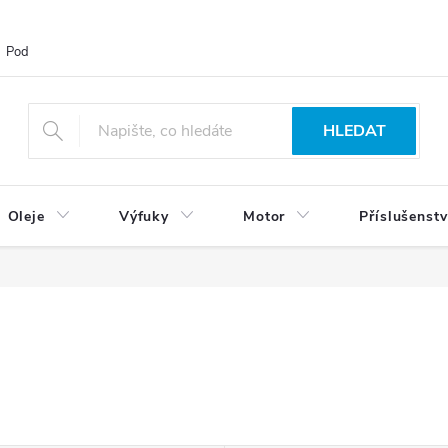
Podmínky ochrany osobních údajů
Blog
Vrácení zboží
HLEDAT
Oleje
Výfuky
Motor
Příslušenstv