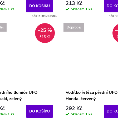
Kč
213 Kč
DO KOŠÍKU
DO K
adem
1 ks
Skladem
1 ks
Kód:
KT04088001
Kód:
G
ej
Doprodej
–25 %
315 Kč
zadního tlumiče UFO
Vodítko řetězu přední UFO
aki, zelený
Honda, červený
Kč
292 Kč
DO KOŠÍKU
DO K
adem
1 ks
Skladem
1 ks