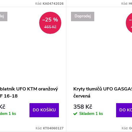
Kód:
KA04742026
Kód:
H
ej
Doprodej
–25 %
465 Kč
 blatník UFO KTM oranžový
Kryty tlumičů UFO GASGA
F 16-18
červená
Kč
358 Kč
DO KOŠÍKU
DO K
adem
1 ks
Skladem
1 ks
Kód:
KT04060127
Kód:
G