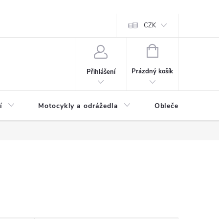
CZK
NÁKUPNÍ
KOŠÍK
Prázdný košík
Přihlášení
í
Motocykly a odrážedla
Oblečení a doplňk