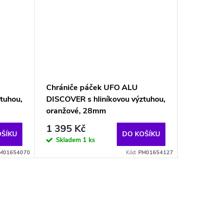
Chrániče páček UFO ALU
tuhou,
DISCOVER s hliníkovou výztuhou,
oranžové, 28mm
1 395 Kč
OŠÍKU
DO KOŠÍKU
Skladem
1 ks
M01654070
Kód:
PM01654127