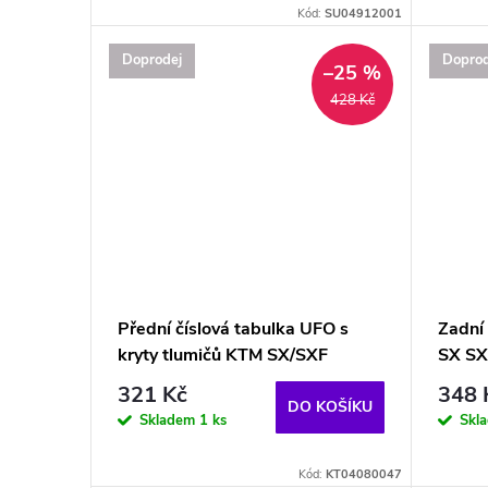
Kód:
SU04912001
Doprodej
Doprod
–25 %
428 Kč
Přední číslová tabulka UFO s
Zadní
kryty tlumičů KTM SX/SXF
SX SX
321 Kč
348 
DO KOŠÍKU
Skladem
1 ks
Skl
Kód:
KT04080047