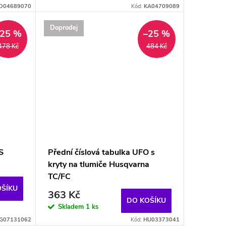
O04689070
Kód:
KA04709089
Doprodej
–25 %
–25 %
478 Kč
484 Kč
S
Přední číslová tabulka UFO s
kryty na tlumiče Husqvarna
TC/FC
OŠÍKU
363 Kč
DO KOŠÍKU
Skladem
1 ks
G07131062
Kód:
HU03373041