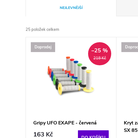
Ř
NEJLEVNĚJŠÍ
a
25
položek celkem
z
V
Doprodej
Doprod
e
–25 %
ý
218 Kč
n
p
í
i
p
s
r
p
Gripy UFO EXAPE - červená
Kryt 
o
SX 85
r
163 Kč
DO KOŠÍKU