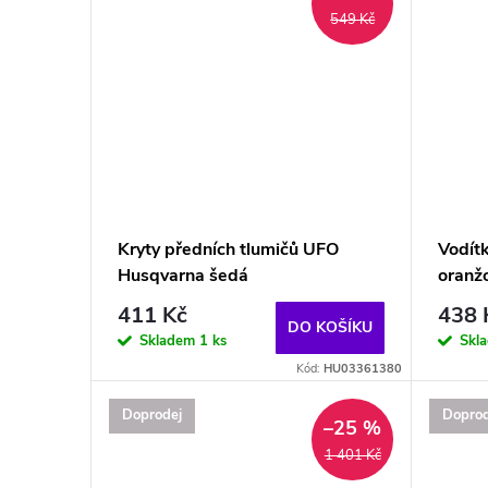
549 Kč
Kryty předních tlumičů UFO
Vodít
Husqvarna šedá
oranž
411 Kč
438 
DO KOŠÍKU
Skladem
1 ks
Skl
Kód:
HU03361380
Doprodej
Doprod
–25 %
1 401 Kč