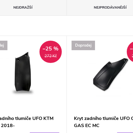
NEJDRAŽŠÍ
NEJPRODÁVANĚJŠÍ
ej
Doprodej
–25 %
272 Kč
zadního tlumiče UFO KTM
Kryt zadního tlumiče UFO
 2018-
GAS EC MC