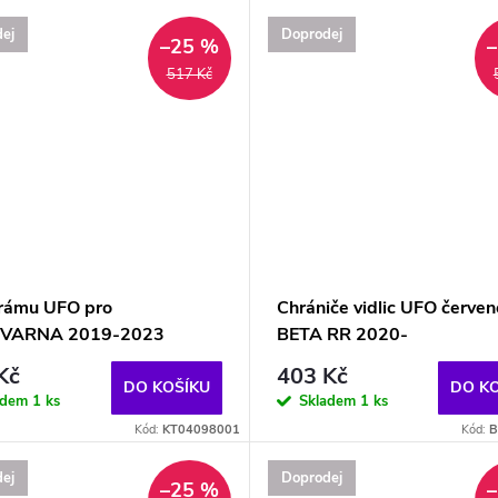
ej
Doprodej
–25 %
517 Kč
 rámu UFO pro
Chrániče vidlic UFO červen
VARNA 2019-2023
BETA RR 2020-
Kč
403 Kč
DO KOŠÍKU
DO K
adem
1 ks
Skladem
1 ks
Kód:
KT04098001
Kód:
B
ej
Doprodej
–25 %