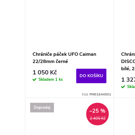
Chrániče páček UFO Caiman
Chrán
22/28mm černé
DISCO
bílé,
1 050 Kč
DO KOŠÍKU
1 32
Skladem
1 ks
Skl
Kód:
PM01644001
Doprodej
–25 %
2 405 Kč