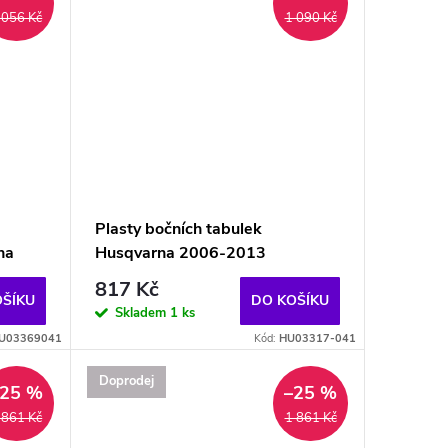
 056 Kč
1 090 Kč
Plasty bočních tabulek
na
Husqvarna 2006-2013
817 Kč
OŠÍKU
DO KOŠÍKU
Skladem
1 ks
U03369041
Kód:
HU03317-041
Doprodej
–25 %
–25 %
 861 Kč
1 861 Kč