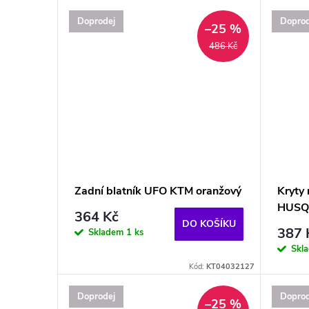
Doprodej
Doprod
–25 %
486 Kč
Zadní blatník UFO KTM oranžový
Kryty
HUSQ
364 Kč
DO KOŠÍKU
387 
Skladem
1 ks
Skl
Kód:
KT04032127
Doprodej
Doprod
–25 %