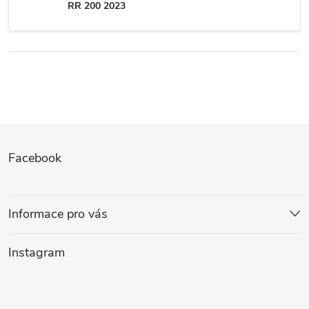
RR 200 2023
Z
Facebook
á
p
Informace pro vás
a
Instagram
t