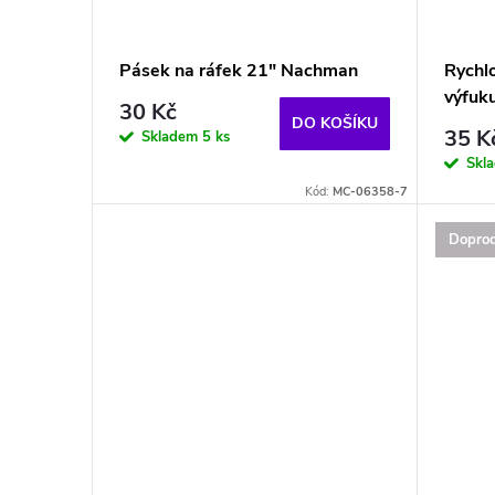
o
s
d
p
Pásek na ráfek 21" Nachman
Rychl
u
výfuk
r
30 Kč
DO KOŠÍKU
35 K
Skladem
5 ks
k
o
Skl
Kód:
MC-06358-7
t
d
Doprod
ů
u
k
t
ů