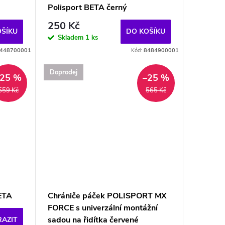
Polisport BETA černý
250 Kč
OŠÍKU
DO KOŠÍKU
Skladem
1 ks
448700001
Kód:
8484900001
Doprodej
–25 %
–25 %
559 Kč
565 Kč
BETA
Chrániče páček POLISPORT MX
FORCE s univerzální montážní
sadou na řidítka červené
AZIT