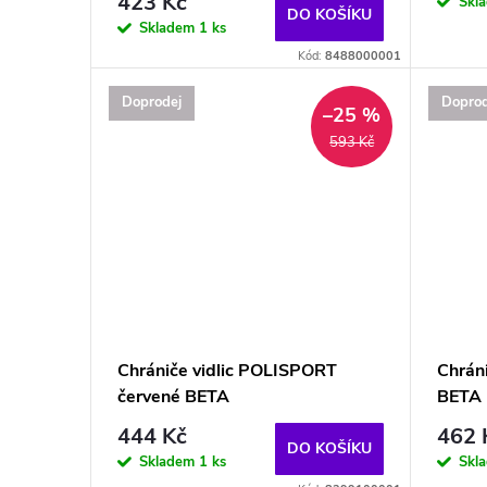
423 Kč
Skl
DO KOŠÍKU
Skladem
1 ks
Kód:
8488000001
Doprodej
Doprod
–25 %
593 Kč
Chrániče vidlic POLISPORT
Chrán
červené BETA
BETA
444 Kč
462 
DO KOŠÍKU
Skladem
1 ks
Skl