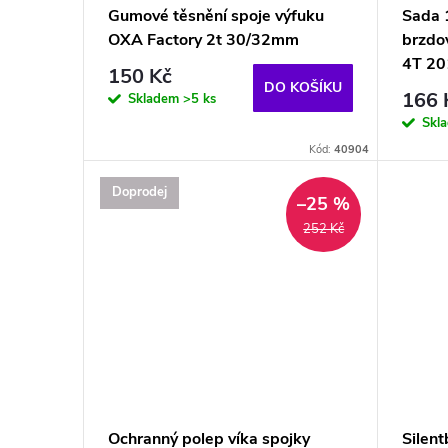
Gumové těsnění spoje výfuku
Sada 
OXA Factory 2t 30/32mm
brzdo
4T 20
150 Kč
DO KOŠÍKU
166 
Skladem
>5 ks
Skl
Kód:
40904
Doprodej
–25 %
252 Kč
Ochranný polep víka spojky
Silent