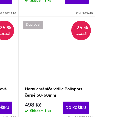
Skladem
2 ks
023502.110
Kód:
703-49
Doprodej
–25 %
–25 %
636 Kč
664 Kč
ové
Horní chrániče vidlic Polisport
černé 50-60mm
498 Kč
OŠÍKU
DO KOŠÍKU
Skladem
1 ks