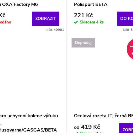
u OXA Factory M6
Polisport BETA
Kč
221 Kč
ZOBRAZIT
DO K
rodáno
Skladem
4 ks
Kód:
40901
Kód:
8
Doprodej
pro uchycení kolene výfuku
Ocelová rozeta JT, černá 
L
419 Kč
od
Husqvarna/GASGAS/BETA
ZOBR