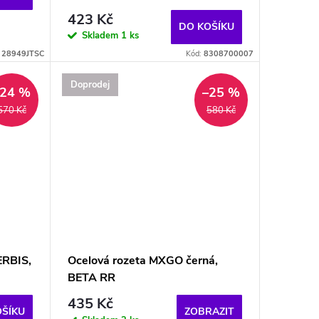
423 Kč
DO KOŠÍKU
Skladem
1 ks
:
28949JTSC
Kód:
8308700007
Doprodej
–24 %
–25 %
570 Kč
580 Kč
ERBIS,
Ocelová rozeta MXGO černá,
BETA RR
435 Kč
OŠÍKU
ZOBRAZIT