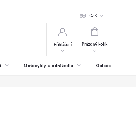
CZK
NÁKUPNÍ
KOŠÍK
Prázdný košík
Přihlášení
í
Motocykly a odrážedla
Oblečení a doplňk