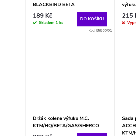
BLACKBIRD BETA
výfuk
189 Kč
215 
DO KOŠÍKU
Skladem
1 ks
Vyp
Kód:
E5B00/01
Držák kolene výfuku M.C.
Sada 
KTM/HQ/BETA/GAS/SHERCO
ACCE
KTM/