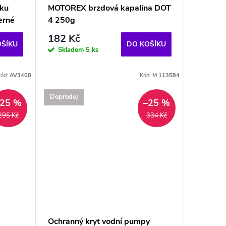
uku
MOTOREX brzdová kapalina DOT
erné
4 250g
182 Kč
OŠÍKU
DO KOŠÍKU
Skladem
5 ks
ód:
AV3408
Kód:
M 113584
Doprodej
–25 %
–25 %
295 Kč
334 Kč
Ochranný kryt vodní pumpy