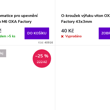
omatice pro upevnění
O-kroužek výfuku viton O
u M6 OXA Factory
Factory 43x3mm
č
40 Kč
DO KOŠÍKU
ZOBR
adem
>5 ks
Vyprodáno
Kód:
40916
ej
–25 %
222 Kč