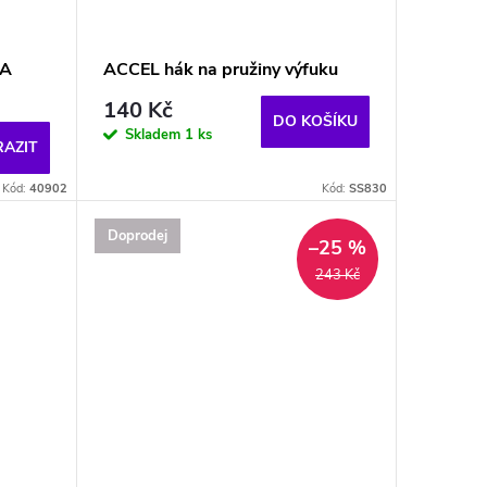
XA
ACCEL hák na pružiny výfuku
140 Kč
DO KOŠÍKU
Skladem
1 ks
AZIT
Kód:
40902
Kód:
SS830
Doprodej
–25 %
243 Kč