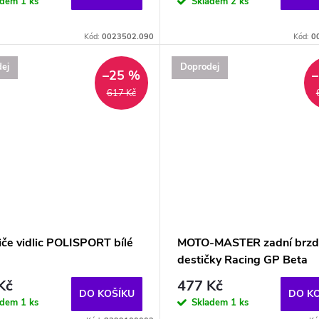
adem
1 ks
Skladem
2 ks
Kód:
0023502.090
Kód:
0
ej
Doprodej
–25 %
617 Kč
iče vidlic POLISPORT bílé
MOTO-MASTER zadní brzd
destičky Racing GP Beta
Kč
477 Kč
DO KOŠÍKU
DO K
adem
1 ks
Skladem
1 ks