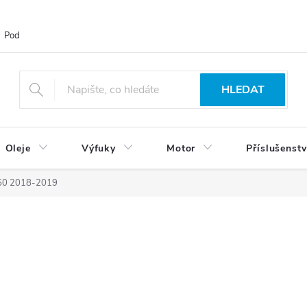
Podmínky ochrany osobních údajů
Blog
Vrácení zboží
HLEDAT
Oleje
Výfuky
Motor
Příslušenstv
50 2018-2019