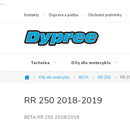
--
Přejít
Kontakty
Doprava a platba
Obchodní podmínky
na
obsah
Technika
Díly dle motocyklu
Díly dle motocyklu
BETA
RR 250
RR 2
Domů
RR 250 2018-2019
BETA RR 250 2018/2019