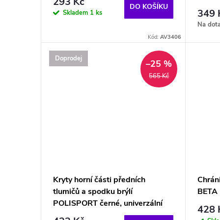
293 Kč
DO KOŠÍKU
349 
Skladem
1 ks
Na dot
Kód:
AV3406
Doprodej
–25 %
565 Kč
Kryty horní části předních
Chrán
tlumičů a spodku brýlí
BETA 
POLISPORT černé, univerzální
428 