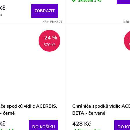
Skladem
1 ks
Kč
ZOBRAZIT
az
Kód:
PMK501
Kód
–24 %
570 Kč
iče spodků vidlic ACERBIS,
Chrániče spodků vidlic AC
- černé
BETA - červené
Kč
428 Kč
DO KOŠÍKU
DO K