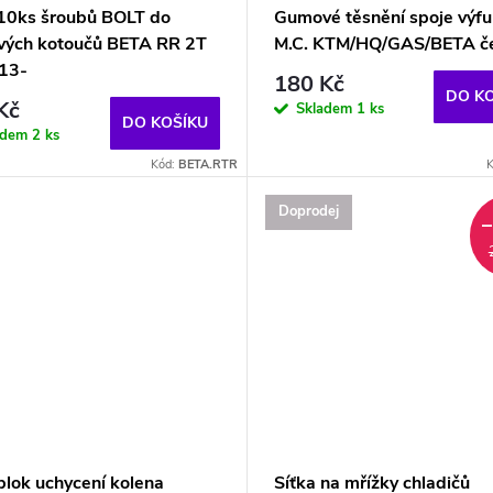
10ks šroubů BOLT do
Gumové těsnění spoje výf
vých kotoučů BETA RR 2T
M.C. KTM/HQ/GAS/BETA č
13-
180 Kč
DO K
Kč
Skladem
1 ks
DO KOŠÍKU
adem
2 ks
Kód:
BETA.RTR
K
Doprodej
blok uchycení kolena
Síťka na mřížky chladičů