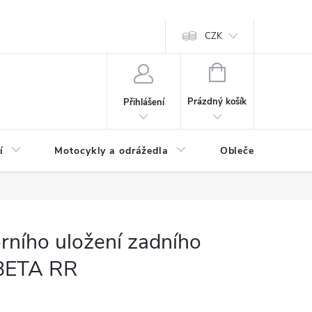
CZK
NÁKUPNÍ
KOŠÍK
Prázdný košík
Přihlášení
í
Motocykly a odrážedla
Oblečení a doplňk
rního uložení zadního
 BETA RR