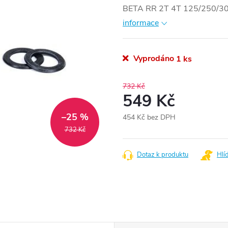
BETA RR 2T 4T 125/250/3
informace
Vyprodáno
1 ks
732 Kč
549 Kč
–25 %
454 Kč bez DPH
Měrná
732 Kč
cena:
Dotaz k produktu
Hlí