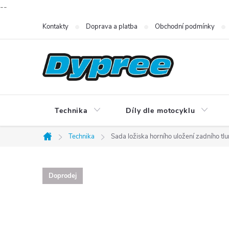
--
Přejít
Kontakty
Doprava a platba
Obchodní podmínky
na
obsah
Technika
Díly dle motocyklu
Technika
Sada ložiska horního uložení zadního 
Domů
Doprodej