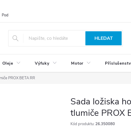
Podmínky ochrany osobních údajů
Blog
Vrácení zboží
HLEDAT
Oleje
Výfuky
Motor
Příslušenstv
tlumiče PROX BETA RR
Sada ložiska ho
tlumiče PROX
Kód produktu:
26.350080