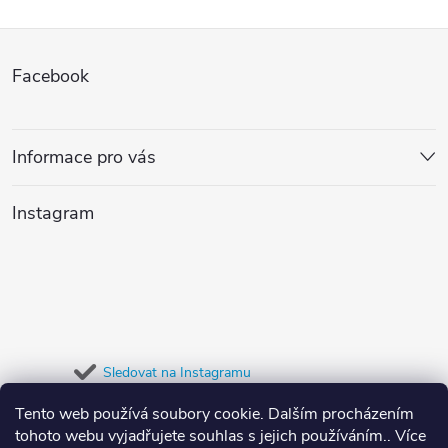
l
Z
á
Facebook
d
á
a
p
Informace pro vás
c
a
í
Instagram
t
p
r
í
v
k
Sledovat na Instagramu
y
Tento web používá soubory cookie. Dalším procházením
Přijímáme online platby
tohoto webu vyjadřujete souhlas s jejich používáním.. Více
v