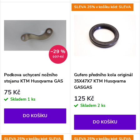
d
u
SLEVA 25% v košíku kód: SLEVA
u
k
k
t
t
–29 %
ů
107 Kč
ů
Podkova uchycení nožního
Gufero předního kola originál
stojanu KTM Husqvarna GAS
35X47X7 KTM Husqvarna
GASGAS
75 Kč
125 Kč
Skladem
1 ks
Skladem
2 ks
DO KOŠÍKU
DO KOŠÍKU
SLEVA 25% v košíku kód: SLEVA
SLEVA 25% v košíku kód: SLEVA