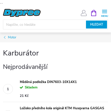
--
Přejít
NÁKUPNÍ
KOŠÍK
na
obsah
HLEDAT
Motor
Karburátor
Nejprodávanější
Měděná podložka DIN7603-10X14X1
Skladem
21 Kč
Ložisko předního kola originál KTM Husqvarna GASGAS