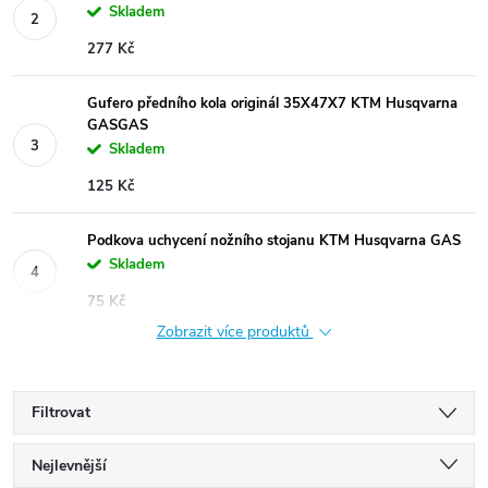
Skladem
277 Kč
Gufero předního kola originál 35X47X7 KTM Husqvarna
GASGAS
Skladem
125 Kč
Podkova uchycení nožního stojanu KTM Husqvarna GAS
Skladem
75 Kč
Zobrazit více produktů
Filtrovat
Ř
Nejlevnější