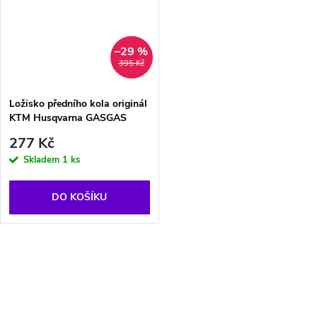
–29 %
395 Kč
Ložisko předního kola originál
KTM Husqvarna GASGAS
277 Kč
Skladem
1 ks
DO KOŠÍKU
O
v