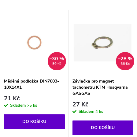
a
Nejdražší
V
Nejprodávanější
z
ý
Abecedně
e
p
n
i
–30 %
–28 %
30 Kč
38 Kč
í
s
p
Měděná podložka DIN7603-
Závlačka pro magnet
10X14X1
tachometru KTM Husqvarna
p
GASGAS
r
21 Kč
27 Kč
r
Skladem
>5 ks
Skladem
4 ks
o
o
DO KOŠÍKU
d
DO KOŠÍKU