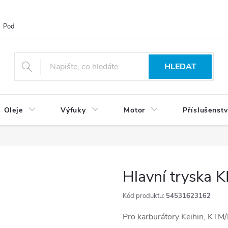
Podmínky ochrany osobních údajů
Blog
Vrácení zboží
HLEDAT
Oleje
Výfuky
Motor
Příslušenstv
Hlavní tryska 
Kód produktu:
54531623162
Pro karburátory Keihin, KTM