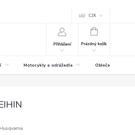
CZK
NÁKUPNÍ
KOŠÍK
Prázdný košík
Přihlášení
í
Motocykly a odrážedla
Oblečení a doplňk
KEIHIN
/Husqvarna