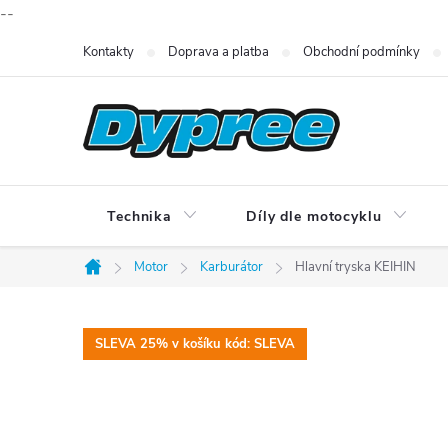
--
Přejít
Kontakty
Doprava a platba
Obchodní podmínky
na
obsah
Technika
Díly dle motocyklu
Motor
Karburátor
Hlavní tryska KEIHIN
Domů
SLEVA 25% v košíku kód: SLEVA