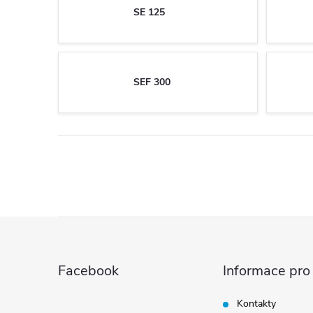
SE 125
SEF 300
Z
á
Facebook
Informace pro
p
Kontakty