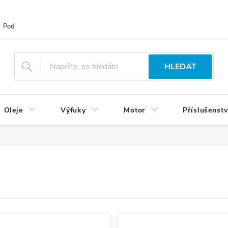
Podmínky ochrany osobních údajů
Blog
Vrácení zboží
HLEDAT
Oleje
Výfuky
Motor
Příslušenstv