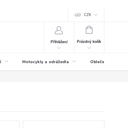
CZK
NÁKUPNÍ
KOŠÍK
Prázdný košík
Přihlášení
í
Motocykly a odrážedla
Oblečení a doplňk