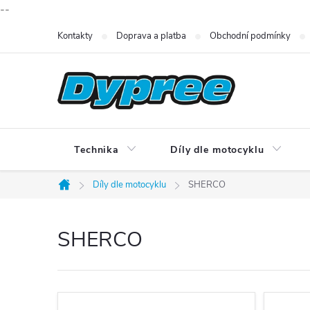
--
Přejít
Kontakty
Doprava a platba
Obchodní podmínky
na
obsah
Technika
Díly dle motocyklu
Díly dle motocyklu
SHERCO
Domů
SHERCO