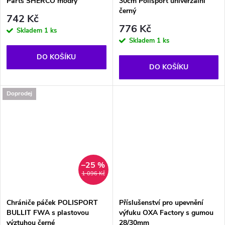
Parts SHERCO modrý
30cm Polisport univerzální
černý
742 Kč
776 Kč
Skladem
1 ks
Skladem
1 ks
DO KOŠÍKU
DO KOŠÍKU
Doprodej
–25 %
1 096 Kč
Chrániče páček POLISPORT
Příslušenství pro upevnění
BULLIT FWA s plastovou
výfuku OXA Factory s gumou
výztuhou černé
28/30mm