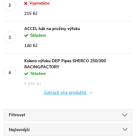
Vyprodáno
215 Kč
ACCEL hák na pružiny výfuku
Skladem
140 Kč
Koleno výfuku DEP Pipes SHERCO 250/300
RACING/FACTORY
Skladem
5 690 Kč
Zobrazit více produktů
Filtrovat
Ř
Nejlevnější