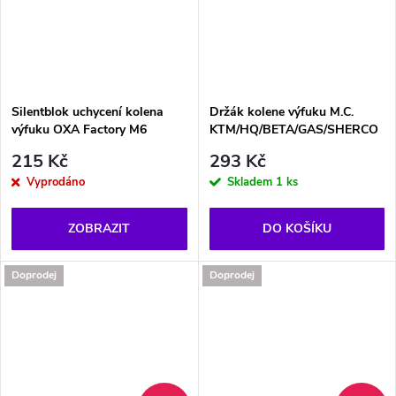
Silentblok uchycení kolena
Držák kolene výfuku M.C.
výfuku OXA Factory M6
KTM/HQ/BETA/GAS/SHERCO
215 Kč
293 Kč
Vyprodáno
Skladem
1 ks
ZOBRAZIT
DO KOŠÍKU
Doprodej
Doprodej