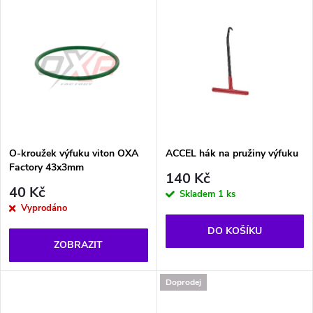
d
u
u
k
k
t
t
ů
ů
O-kroužek výfuku viton OXA
ACCEL hák na pružiny výfuku
Factory 43x3mm
140 Kč
40 Kč
Skladem
1 ks
Vyprodáno
DO KOŠÍKU
ZOBRAZIT
Doprodej