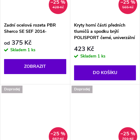
–25 %
–25 %
428 Kč
565 Kč
Zadní ocelová rozeta PBR
Kryty horní části předních
Sherco SE SEF 2014-
tlumičů a spodku brýlí
POLISPORT černé, univerzální
375 Kč
od
423 Kč
Skladem
1 ks
Skladem
1 ks
ZOBRAZIT
DO KOŠÍKU
Doprodej
Doprodej
–25 %
–25 %
667 Kč
701 Kč