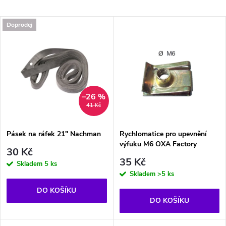
a
Nejdražší
V
Doprodej
Nejprodávanější
z
ý
Abecedně
e
p
n
i
–26 %
41 Kč
í
s
p
Pásek na ráfek 21" Nachman
Rychlomatice pro upevnění
výfuku M6 OXA Factory
p
30 Kč
r
35 Kč
Skladem
5 ks
r
Skladem
>5 ks
o
DO KOŠÍKU
o
DO KOŠÍKU
d