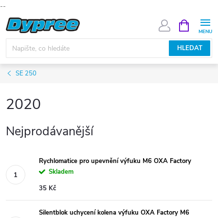
--
Přejít
NÁKUPNÍ
KOŠÍK
na
obsah
HLEDAT
SE 250
2020
Nejprodávanější
Rychlomatice pro upevnění výfuku M6 OXA Factory
Skladem
35 Kč
Silentblok uchycení kolena výfuku OXA Factory M6