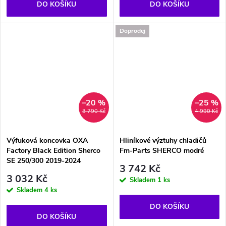
DO KOŠÍKU
DO KOŠÍKU
Doprodej
–20 %
–25 %
3 790 Kč
4 990 Kč
Výfuková koncovka OXA
Hliníkové výztuhy chladičů
Factory Black Edition Sherco
Fm-Parts SHERCO modré
SE 250/300 2019-2024
3 742 Kč
3 032 Kč
Skladem
1 ks
Skladem
4 ks
DO KOŠÍKU
DO KOŠÍKU