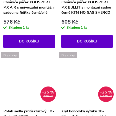
Chrániče páček POLISPORT
Chrániče páček POLISPORT
MX AIR s univerzální montážní
MX BULLIT s montážní sadou
sadou na řidítka černé/bílé
černé KTM HQ GAS SHERCO
576 Kč
608 Kč
Skladem
1 ks
Skladem
1 ks
DO KOŠÍKU
DO KOŠÍKU
Doprodej
Doprodej
–25 %
–25 %
990 Kč
1 035 Kč
Potah sedla protiskluzový FM-
Kryt koncovky výfuku 20-