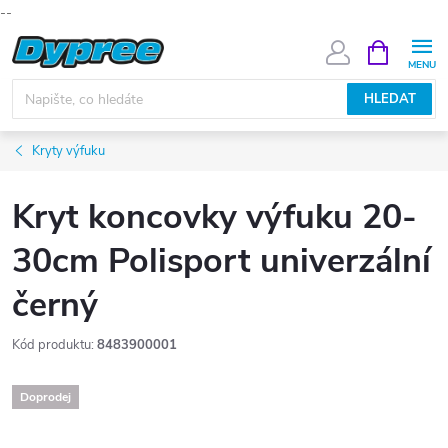
--
Přejít
NÁKUPNÍ
KOŠÍK
na
obsah
HLEDAT
Kryty výfuku
Kryt koncovky výfuku 20-
30cm Polisport univerzální
černý
Kód produktu:
8483900001
Doprodej