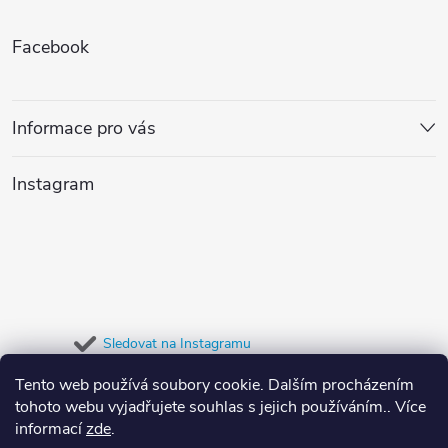
Z
Facebook
á
p
Informace pro vás
a
Instagram
t
í
Sledovat na Instagramu
Tento web používá soubory cookie. Dalším procházením
Přijímáme online platby
tohoto webu vyjadřujete souhlas s jejich používáním.. Více
informací
zde
.