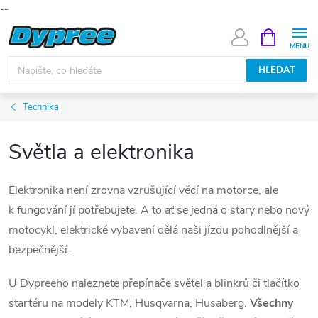
--
Přejít
NÁKUPNÍ
KOŠÍK
na
obsah
HLEDAT
Technika
Světla a elektronika
Elektronika není zrovna vzrušující věcí na motorce, ale
k fungování jí potřebujete. A to ať se jedná o starý nebo nový
motocykl, elektrické vybavení dělá naši jízdu pohodlnější a
bezpečnější.
U Dypreeho naleznete přepínače světel a blinkrů či tlačítko
startéru na modely KTM, Husqvarna, Husaberg.
Všechny