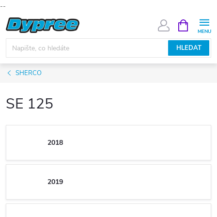
--
Přejít
NÁKUPNÍ
KOŠÍK
na
obsah
HLEDAT
SHERCO
SE 125
2018
2019