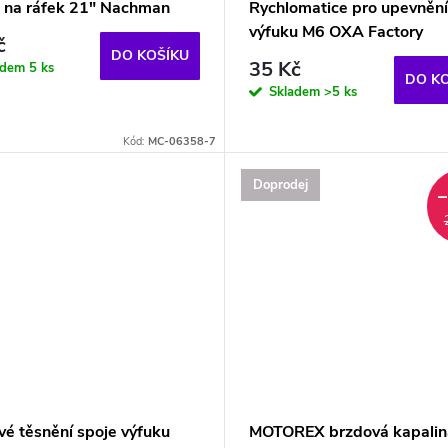
 na ráfek 21" Nachman
Rychlomatice pro upevnění
výfuku M6 OXA Factory
č
DO KOŠÍKU
35 Kč
adem
5 ks
DO K
Skladem
>5 ks
Kód:
MC-06358-7
Doprodej
é těsnění spoje výfuku
MOTOREX brzdová kapali