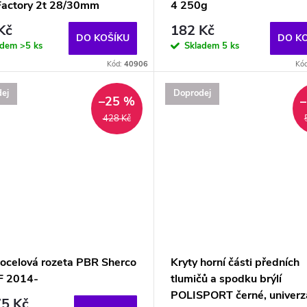
actory 2t 28/30mm
4 250g
Kč
182 Kč
DO KOŠÍKU
DO K
adem
>5 ks
Skladem
5 ks
Kód:
40906
Kó
ej
Doprodej
–25 %
428 Kč
 ocelová rozeta PBR Sherco
Kryty horní části předních
F 2014-
tlumičů a spodku brýlí
POLISPORT černé, univerzá
5 Kč