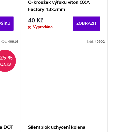
O-kroužek výfuku viton OXA
Factory 43x3mm
40 Kč
OŠÍKU
ZOBRAZIT
Vyprodáno
Kód:
40916
Kód:
40902
–25 %
243 Kč
na DOT
Silentblok uchycení kolena