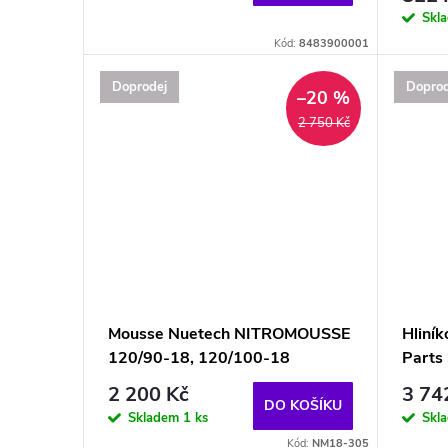
Skl
Kód:
8483900001
Doprodej
Doprod
–20 %
2 750 Kč
Mousse Nuetech NITROMOUSSE
Hliník
120/90-18, 120/100-18
Parts
2 200 Kč
3 74
DO KOŠÍKU
Skladem
1 ks
Skl
Kód:
NM18-305