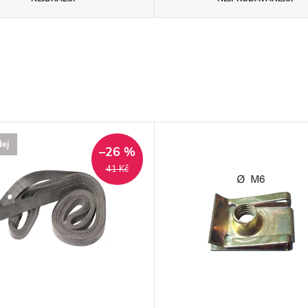
ej
–26 %
41 Kč