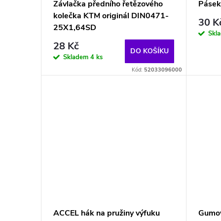
p
Závlačka předního řetězového
Pásek
u
kolečka KTM originál DIN0471-
r
30 K
25X1,64SD
Skl
k
o
28 Kč
DO KOŠÍKU
Skladem
4 ks
t
d
Kód:
52033096000
ů
u
k
t
ů
ACCEL hák na pružiny výfuku
Gumov