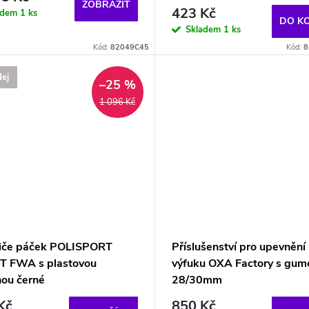
ZOBRAZIT
423 Kč
adem
1 ks
DO K
Skladem
1 ks
Kód:
82049C45
Kód:
8
ej
–25 %
1 096 Kč
iče páček POLISPORT
Příslušenství pro upevnění
T FWA s plastovou
výfuku OXA Factory s gum
hou černé
28/30mm
Kč
850 Kč