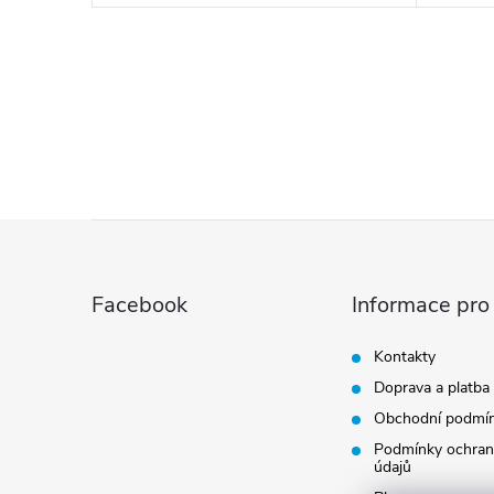
O
v
l
á
Z
d
á
a
Facebook
Informace pro
p
c
Kontakty
í
Doprava a platba
a
Obchodní podmí
p
t
Podmínky ochran
údajů
r