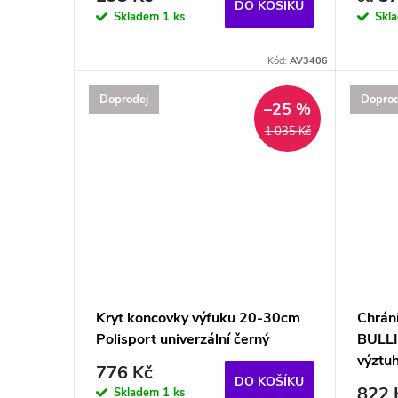
DO KOŠÍKU
Skladem
1 ks
Skl
Kód:
AV3406
Doprodej
Doprod
–25 %
1 035 Kč
Kryt koncovky výfuku 20-30cm
Chrán
Polisport univerzální černý
BULLI
výztu
776 Kč
DO KOŠÍKU
822 
Skladem
1 ks