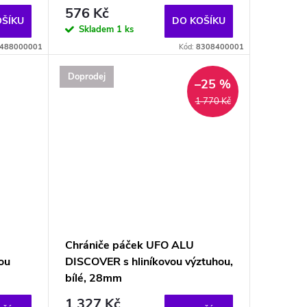
576 Kč
OŠÍKU
DO KOŠÍKU
Skladem
1 ks
488000001
Kód:
8308400001
Doprodej
–25 %
1 770 Kč
Chrániče páček UFO ALU
ou
DISCOVER s hliníkovou výztuhou,
bílé, 28mm
1 327 Kč