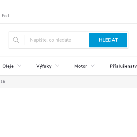
Podmínky ochrany osobních údajů
Blog
Vrácení zboží
HLEDAT
Oleje
Výfuky
Motor
Příslušenstv
016