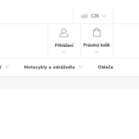
CZK
NÁKUPNÍ
KOŠÍK
Prázdný košík
Přihlášení
í
Motocykly a odrážedla
Oblečení a doplňk