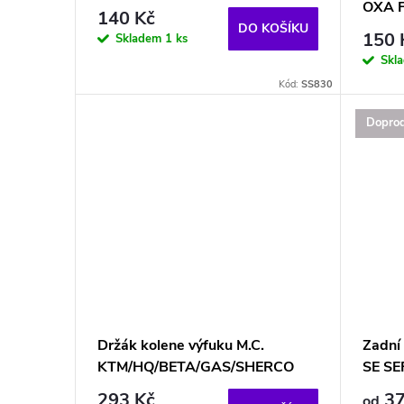
OXA F
140 Kč
DO KOŠÍKU
150 
Skladem
1 ks
Skl
Kód:
SS830
Doprod
Držák kolene výfuku M.C.
Zadní
KTM/HQ/BETA/GAS/SHERCO
SE SE
293 Kč
37
od