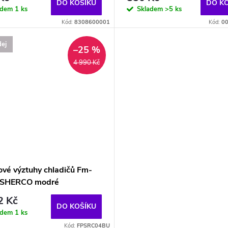
DO KOŠÍKU
DO K
adem
1 ks
Skladem
>5 ks
Kód:
8308600001
Kód:
0
ej
–25 %
4 990 Kč
ové výztuhy chladičů Fm-
 SHERCO modré
2 Kč
DO KOŠÍKU
adem
1 ks
Kód:
FPSRC04BU