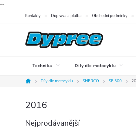
--
Přejít
Kontakty
Doprava a platba
Obchodní podmínky
na
obsah
Technika
Díly dle motocyklu
Díly dle motocyklu
SHERCO
SE 300
2
Domů
2016
Nejprodávanější