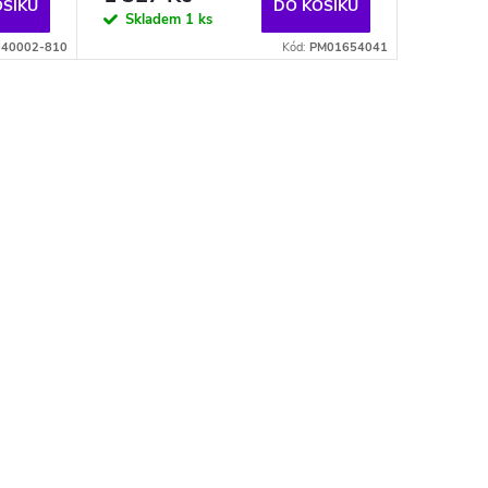
OŠÍKU
DO KOŠÍKU
Skladem
1 ks
040002-810
Kód:
PM01654041