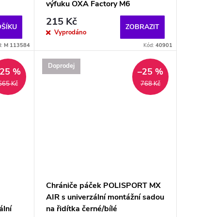
výfuku OXA Factory M6
215 Kč
OŠÍKU
ZOBRAZIT
Vyprodáno
d:
M 113584
Kód:
40901
Doprodej
–25 %
–25 %
565 Kč
768 Kč
Chrániče páček POLISPORT MX
AIR s univerzální montážní sadou
lní
na řidítka černé/bílé