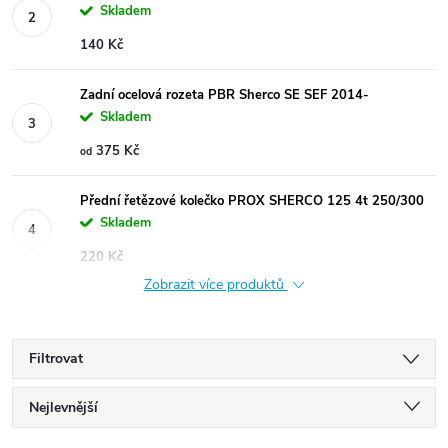
Skladem
140 Kč
Zadní ocelová rozeta PBR Sherco SE SEF 2014-
Skladem
375 Kč
od
Přední řetězové kolečko PROX SHERCO 125 4t 250/300
Skladem
220 Kč
Zobrazit více produktů
Filtrovat
Ř
Nejlevnější
Nejdražší