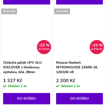
Doprodej
Doprodej
–25 %
–20 %
1 770 Kč
2 750 Kč
Chrániče páček UFO ALU
Mousse Nuetech
DISCOVER s hliníkovou
NITROMOUSSE 120/90-18,
výztuhou, bílé, 28mm
120/100-18
1 327 Kč
2 200 Kč
Skladem
1 ks
Skladem
1 ks
DO KOŠÍKU
DO KOŠÍKU