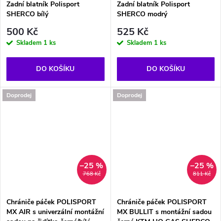
Zadní blatník Polisport
Zadní blatník Polisport
SHERCO bílý
SHERCO modrý
500 Kč
525 Kč
Skladem
1 ks
Skladem
1 ks
DO KOŠÍKU
DO KOŠÍKU
Doprodej
Doprodej
–25 %
–25 %
768 Kč
811 Kč
Chrániče páček POLISPORT
Chrániče páček POLISPORT
MX AIR s univerzální montážní
MX BULLIT s montážní sadou