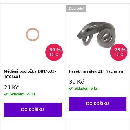
a
V
Doprodej
Nejprodávanější
z
ý
Abecedně
e
p
n
i
–30 %
–26 %
30 Kč
41 Kč
í
s
p
Měděná podložka DIN7603-
Pásek na ráfek 21" Nachman
10X14X1
p
30 Kč
r
21 Kč
Skladem
5 ks
r
Skladem
>5 ks
o
DO KOŠÍKU
o
DO KOŠÍKU
d
d