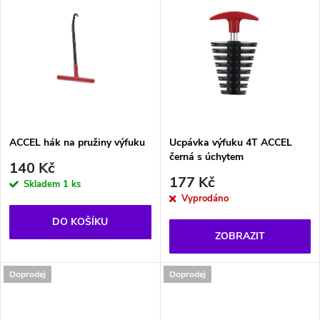
u
u
k
k
t
t
ů
ů
ACCEL hák na pružiny výfuku
Ucpávka výfuku 4T ACCEL
černá s úchytem
140 Kč
177 Kč
Skladem
1 ks
Vyprodáno
DO KOŠÍKU
ZOBRAZIT
Doprodej
Doprodej