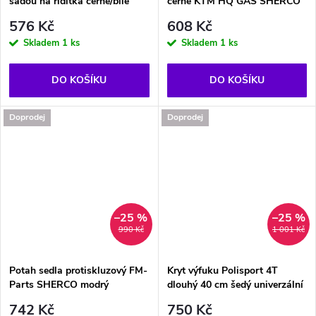
sadou na řidítka černé/bílé
černé KTM HQ GAS SHERCO
576 Kč
608 Kč
Skladem
1 ks
Skladem
1 ks
DO KOŠÍKU
DO KOŠÍKU
Doprodej
Doprodej
–25 %
–25 %
990 Kč
1 001 Kč
Potah sedla protiskluzový FM-
Kryt výfuku Polisport 4T
Parts SHERCO modrý
dlouhý 40 cm šedý univerzální
742 Kč
750 Kč