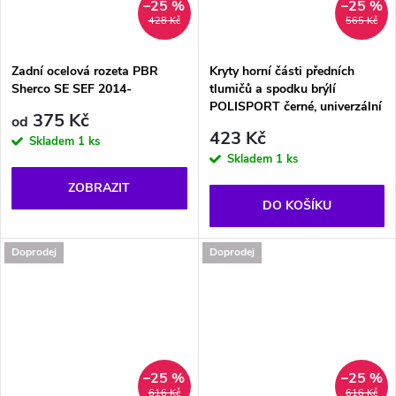
–25 %
–25 %
428 Kč
565 Kč
Zadní ocelová rozeta PBR
Kryty horní části předních
Sherco SE SEF 2014-
tlumičů a spodku brýlí
POLISPORT černé, univerzální
375 Kč
od
423 Kč
Skladem
1 ks
Skladem
1 ks
ZOBRAZIT
DO KOŠÍKU
Doprodej
Doprodej
–25 %
–25 %
616 Kč
616 Kč