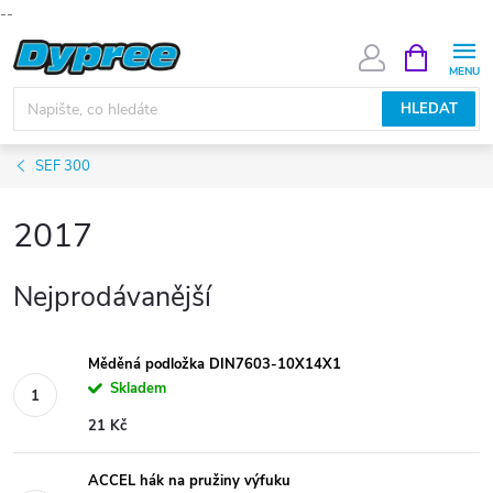
--
Přejít
NÁKUPNÍ
KOŠÍK
na
obsah
HLEDAT
SEF 300
2017
Nejprodávanější
Měděná podložka DIN7603-10X14X1
Skladem
21 Kč
ACCEL hák na pružiny výfuku