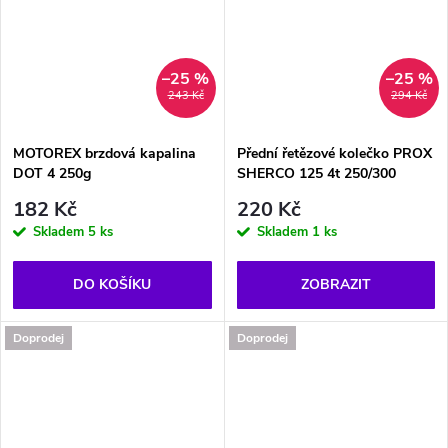
–25 %
–25 %
243 Kč
294 Kč
MOTOREX brzdová kapalina
Přední řetězové kolečko PROX
DOT 4 250g
SHERCO 125 4t 250/300
182 Kč
220 Kč
Skladem
5 ks
Skladem
1 ks
DO KOŠÍKU
ZOBRAZIT
Doprodej
Doprodej