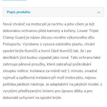
Popis produktu
Nový chránič na motocykl je na trhu a jeho cílem je být
dokonalou ochranou před kameny a kořeny. Lower Triple
Clamp Guard je název zbrusu nového výkonového dílu
Polisportu. Vyrobeno z vysoce odolného plastu, chrání
spodní brýle tlumičů a horní části tlumičů tak, že i po
desítkách jízd budou vypadat jako nové. Tato ochrana také
zahrnuje pěnové proužky, které zabraňují poškrábání
sloupku vidlice. Instalace za méně než 1 minutu, snadné
vyjmutí a opětovná instalace při mytí motocyklu, nejsou
potřeba jakékoli nástroje. Je adaptabilní na jakýkoli model, s
vyrytými předřezanými liniemi pro úpravu délky a pro
dokonalé uchycení na spodní brýle.