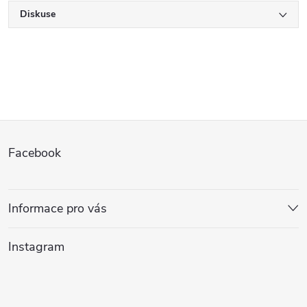
Diskuse
Z
Facebook
á
p
Informace pro vás
a
Instagram
t