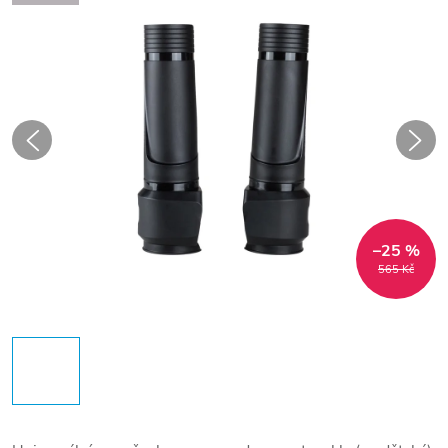
–25 %
565 Kč