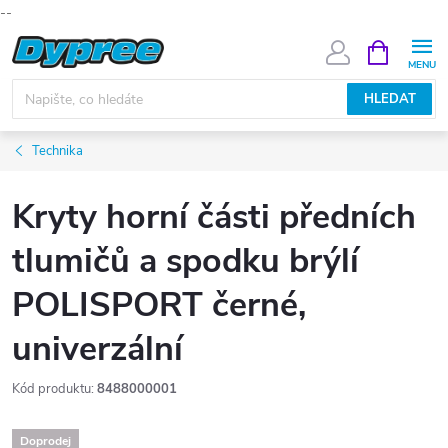
--
Přejít
NÁKUPNÍ
KOŠÍK
na
obsah
HLEDAT
Technika
Kryty horní části předních
tlumičů a spodku brýlí
POLISPORT černé,
univerzální
Kód produktu:
8488000001
Doprodej