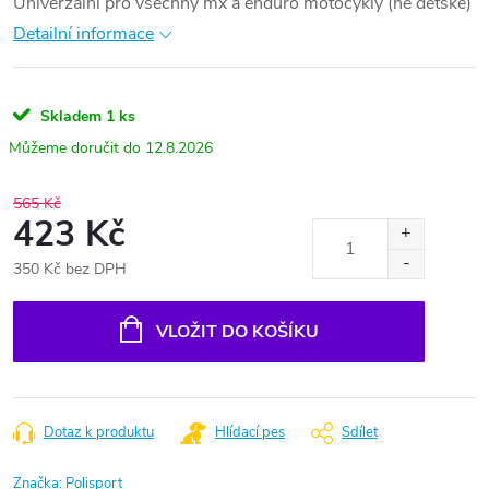
Univerzální pro všechny mx a enduro motocykly (ne dětské)
Detailní informace
Skladem
1 ks
12.8.2026
565 Kč
423 Kč
350 Kč bez DPH
Měrná
cena:
VLOŽIT DO KOŠÍKU
Dotaz k produktu
Hlídací pes
Sdílet
Značka:
Polisport